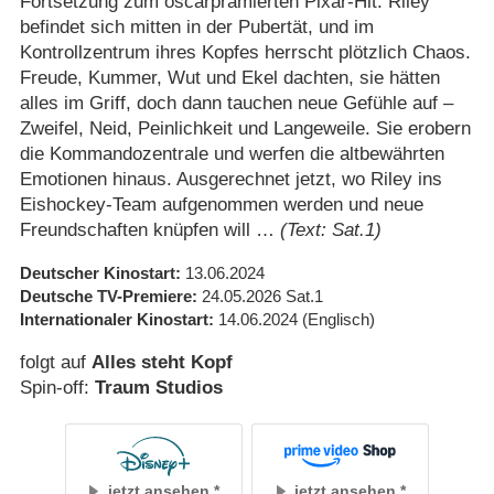
Fortsetzung zum oscarprämierten Pixar-Hit: Riley
befindet sich mitten in der Pubertät, und im
Kontrollzentrum ihres Kopfes herrscht plötzlich Chaos.
Freude, Kummer, Wut und Ekel dachten, sie hätten
alles im Griff, doch dann tauchen neue Gefühle auf –
Zweifel, Neid, Peinlichkeit und Langeweile. Sie erobern
die Kommandozentrale und werfen die altbewährten
Emotionen hinaus. Ausgerechnet jetzt, wo Riley ins
Eishockey-Team aufgenommen werden und neue
Freundschaften knüpfen will …
(Text: Sat.1)
Deutscher Kinostart
13.06.2024
Deutsche TV-Premiere
24.05.2026
Sat.1
Internationaler Kinostart
14.06.2024
(Englisch)
folgt auf
Alles steht Kopf
Spin-off:
Traum Studios
jetzt ansehen
jetzt ansehen