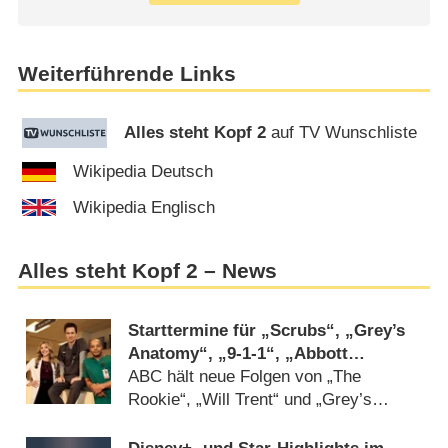
Weiterführende Links
Alles steht Kopf 2
auf TV Wunschliste
Wikipedia Deutsch
Wikipedia Englisch
Alles steht Kopf 2 – News
Starttermine für „Scrubs“, „Grey’s
Anatomy“, „9-1-1“, „Abbott
Elementary“ und mehr verkündet
ABC hält neue Folgen von „The
Rookie“, „Will Trent“ und „Grey’s
Anatomy“-Spin-off noch zurück
(
28.07.2026
)