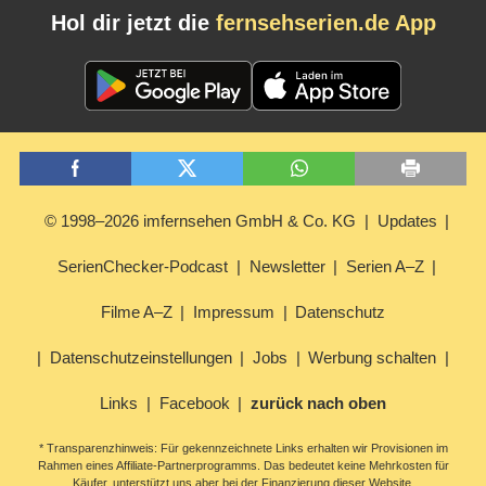
Hol dir jetzt die
fernsehserien.de App
© 1998–2026 imfernsehen GmbH & Co. KG
Updates
SerienChecker-Podcast
Newsletter
Serien A–Z
Filme A–Z
Impressum
Datenschutz
Datenschutzeinstellungen
Jobs
Werbung schalten
Links
Facebook
zurück nach oben
* Transparenzhinweis: Für gekennzeichnete Links erhalten wir Provisionen im
Rahmen eines Affiliate-Partnerprogramms. Das bedeutet keine Mehrkosten für
Käufer, unterstützt uns aber bei der Finanzierung dieser Website.