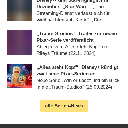
Disney+- und Star-Highlights im
Dezember: „Star Wars“, „The
Rookie“ und „Tracker“
Streaming-Dienst verlässt sich für
Weihnachten auf „Kevin“, „Die
Eiskönigin“ und „Santa Clause“
(
30.11.2024
)
„Traum-Studios“: Trailer zur neuen
Pixar-Serie veröffentlicht
Ableger von „Alles steht Kopf“ um
Rileys Träume (
22.11.2024
)
„Alles steht Kopf“: Disney+ kündigt
zwei neue Pixar-Serien an
Neue Serie „Win or Lose“ und ein Blick
in die „Traum-Studios“ (
25.09.2024
)
alle Serien-News