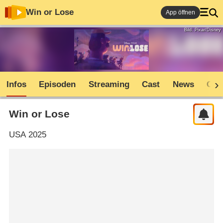
Win or Lose
App öffnen
Bild: Pixar/Disney
Infos
Episoden
Streaming
Cast
News
Com
Win or Lose
USA
2025