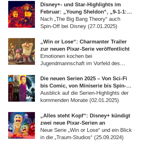
Disney+- und Star-Highlights im
Februar: „Young Sheldon“, „9-1-1:
Lone Star“ und „Win or Lose“
Nach „The Big Bang Theory“ auch
Spin-Off bei Disney (
27.01.2025
)
„Win or Lose“: Charmanter Trailer
zur neuen Pixar-Serie veröffentlicht
Emotionen kochen bei
Jugendmannschaft im Vorfeld des
Endspiels hoch (
17.01.2025
)
Die neuen Serien 2025 – Von Sci-Fi
bis Comic, von Miniserie bis Spin-
Off
Ausblick auf die Serien-Highlights der
kommenden Monate (
02.01.2025
)
„Alles steht Kopf“: Disney+ kündigt
zwei neue Pixar-Serien an
Neue Serie „Win or Lose“ und ein Blick
in die „Traum-Studios“ (
25.09.2024
)