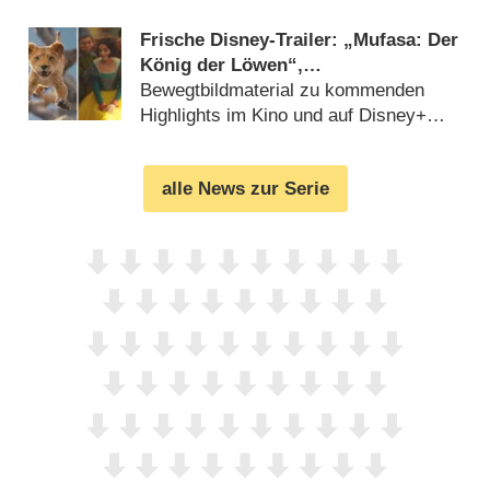
Frische Disney-Trailer: „Mufasa: Der
König der Löwen“,
„Schneewittchen“, „Vaiana 2“,
Bewegtbildmaterial zu kommenden
„Percy Jackson“ und mehr
Highlights im Kino und auf Disney+
(
11.08.2024
)
alle News zur Serie