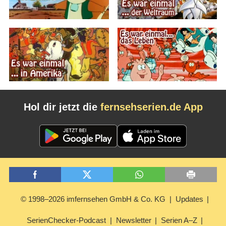
Hol dir jetzt die
fernsehserien.de App
© 1998–2026 imfernsehen GmbH & Co. KG
Updates
SerienChecker-Podcast
Newsletter
Serien A–Z