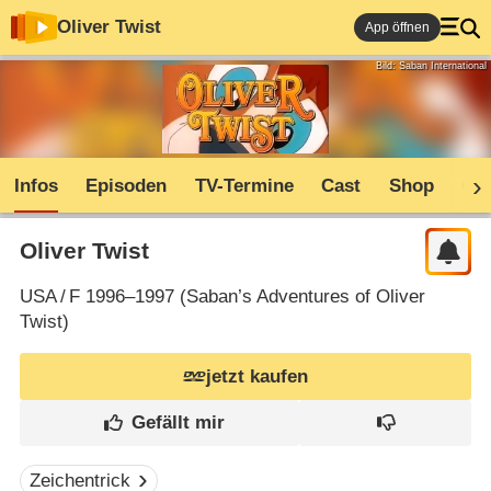
Oliver Twist
App öffnen
Bild: Saban International
Infos
Episoden
TV-Termine
Cast
Shop
Co
Oliver Twist
USA
/
F
1996–1997 (
Saban’s Adventures of Oliver
Twist
)
jetzt kaufen
Zeichentrick