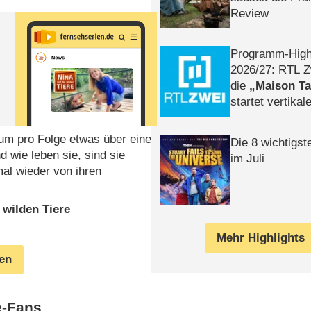
Review
Programm-High
2026/​27: RTL Z
die
Maison T
startet vertika
– Tag & Nacht
 um pro Folge etwas über eine
Die 8 wichtigst
d wie leben sie, sind sie
im Juli
mal wieder von ihren
 wilden Tiere
Mehr Highlights
gen
e-Fans