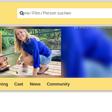
n A–Z
Filme A–Z
Bild: BR/BILD+TEXT Medienproduk
ming
Cast
News
Community