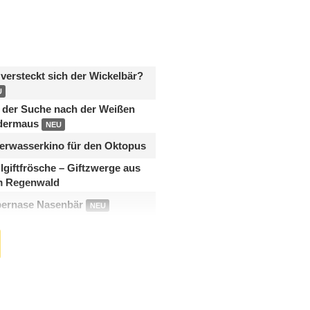
versteckt sich der Wickelbär?
U
 der Suche nach der Weißen
dermaus
NEU
erwasserkino für den Oktopus
ilgiftfrösche – Giftzwerge aus
 Regenwald
ernase Nasenbär
NEU