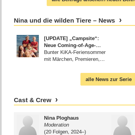
Nina und die wilden Tiere – News
[UPDATE] „Campsite“:
Neue Coming-of-Age-
Serie startet im
Bunter KiKA-Feriensommer
Sommerferienprogramm
mit Märchen, Premieren,
Film- und Serienhighlights
(
18.07.2025
)
alle News zur Serie
Cast & Crew
Nina Ploghaus
Moderation
(20 Folgen, 2024⁠–⁠)