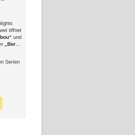
lights
wei öffnet
abou
und
len
Berlin
-Ableger
en Serien