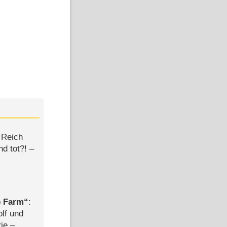
 Reich
d tot?! –
e Farm
:
olf und
rie –