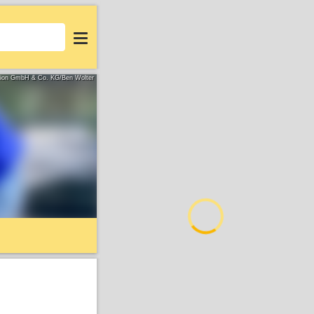
Login
tion GmbH & Co. KG/Ben Wolter