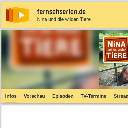
Nina und die wilden Tiere
News
Entdecken
Streaming
TV-Starts
Serie
Infos
Vorschau
Episoden
TV-Termine
Strea