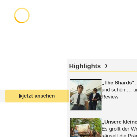
Highlights
The Shards
:
und schön … un
jetzt ansehen
Review
Unsere klein
Es grollt der W
säuselt die Prä