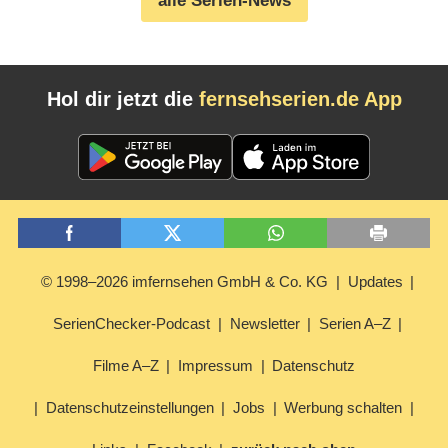
alle Serien-News
Hol dir jetzt die
fernsehserien.de App
© 1998–2026 imfernsehen GmbH & Co. KG
Updates
SerienChecker-Podcast
Newsletter
Serien A–Z
Filme A–Z
Impressum
Datenschutz
Datenschutzeinstellungen
Jobs
Werbung schalten