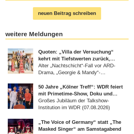
neuen Beitrag schreiben
weitere Meldungen
Quoten: „Villa der Versuchung“
kehrt mit Tiefstwerten zurück,
„WWM“-Aufguss siegt bei Jung und
Alter „Nachtschicht“-Fall vor ARD-
Alt
Drama, „Georgie & Mandy“-
Wiederholungen solide (04.08.2026)
50 Jahre „Kölner Treff“: WDR feiert
mit Primetime-Show, Doku und
Rückblicken
Großes Jubiläum der Talkshow-
Institution im WDR (07.08.2026)
„The Voice of Germany“ statt „The
Masked Singer“ am Samstagabend