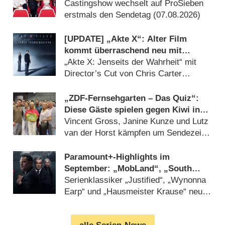
Castingshow wechselt auf ProSieben
erstmals den Sendetag (07.08.2026)
[UPDATE] „Akte X“: Alter Film
kommt überraschend neu mit
deutlich mehr Horror
„Akte X: Jenseits der Wahrheit“ mit
Director’s Cut von Chris Carter
(07.08.2026)
„ZDF-Fernsehgarten – Das Quiz“:
Diese Gäste spielen gegen Kiwi in
der Sonderfolge am 9. August 2026
Vincent Gross, Janine Kunze und Lutz
van der Horst kämpfen um Sendezeit
(07.08.2026)
Paramount+-Highlights im
September: „MobLand“, „South
Park“, „FBI“, „DOC“ und
Serienklassiker „Justified“, „Wynonna
„Farscape“
Earp“ und „Hausmeister Krause“ neu
beim Streamingdienst (07.08.2026)