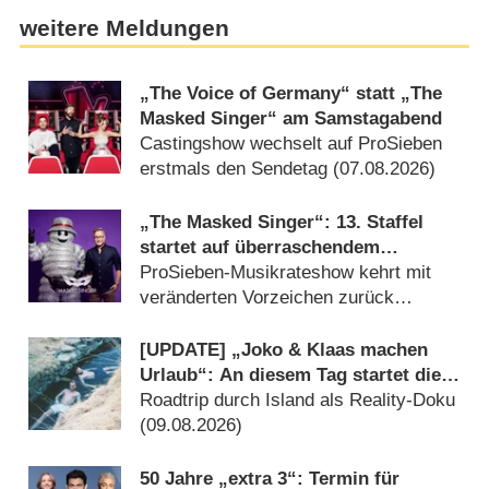
weitere Meldungen
„The Voice of Germany“ statt „The
Masked Singer“ am Samstagabend
Castingshow wechselt auf ProSieben
erstmals den Sendetag (07.08.2026)
„The Masked Singer“: 13. Staffel
startet auf überraschendem
Sendeplatz und viel früher als
ProSieben-Musikrateshow kehrt mit
zuletzt
veränderten Vorzeichen zurück
(06.08.2026)
[UPDATE] „Joko & Klaas machen
Urlaub“: An diesem Tag startet die
neue Sendung des Entertainer-Duos
Roadtrip durch Island als Reality-Doku
(09.08.2026)
50 Jahre „extra 3“: Termin für