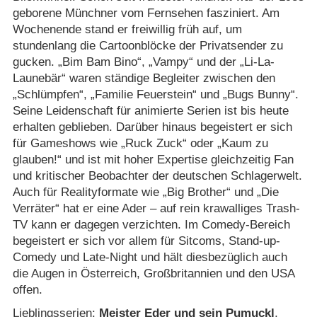
geborene Münchner vom Fernsehen fasziniert. Am
Wochenende stand er freiwillig früh auf, um
stundenlang die Cartoonblöcke der Privatsender zu
gucken. „Bim Bam Bino“, „Vampy“ und der „Li-La-
Launebär“ waren ständige Begleiter zwischen den
„Schlümpfen“, „Familie Feuerstein“ und „Bugs Bunny“.
Seine Leidenschaft für animierte Serien ist bis heute
erhalten geblieben. Darüber hinaus begeistert er sich
für Gameshows wie „Ruck Zuck“ oder „Kaum zu
glauben!“ und ist mit hoher Expertise gleichzeitig Fan
und kritischer Beobachter der deutschen Schlagerwelt.
Auch für Realityformate wie „Big Brother“ und „Die
Verräter“ hat er eine Ader – auf rein krawalliges Trash-
TV kann er dagegen verzichten. Im Comedy-Bereich
begeistert er sich vor allem für Sitcoms, Stand-up-
Comedy und Late-Night und hält diesbezüglich auch
die Augen in Österreich, Großbritannien und den USA
offen.
Lieblingsserien:
Meister Eder und sein Pumuckl
,