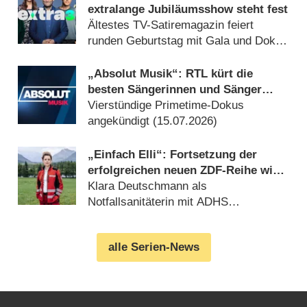
extralange Jubiläumsshow steht fest
Ältestes TV-Satiremagazin feiert
runden Geburtstag mit Gala und Doku
(04.08.2026)
„Absolut Musik“: RTL kürt die
besten Sängerinnen und Sänger
aller Zeiten
Vierstündige Primetime-Dokus
angekündigt (15.07.2026)
„Einfach Elli“: Fortsetzung der
erfolgreichen neuen ZDF-Reihe wird
gedreht
Klara Deutschmann als
Notfallsanitäterin mit ADHS
(09.08.2026)
alle Serien-News