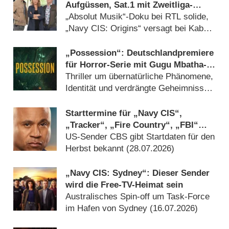
Aufgüssen, Sat.1 mit Zweitliga-
Auftakt
„Absolut Musik“-Doku bei RTL solide,
„Navy CIS: Origins“ versagt bei Kabel
Eins (08.08.2026)
„Possession“: Deutschlandpremiere
für Horror-Serie mit Gugu Mbatha-
Raw und Jonny Lee Miller
Thriller um übernatürliche Phänomene,
Identität und verdrängte Geheimnisse
(29.07.2026)
Starttermine für „Navy CIS“,
„Tracker“, „Fire Country“, „FBI“
und mehr bestätigt
US-Sender CBS gibt Startdaten für den
Herbst bekannt (28.07.2026)
„Navy CIS: Sydney“: Dieser Sender
wird die Free-TV-Heimat sein
Australisches Spin-off um Task-Force
im Hafen von Sydney (16.07.2026)