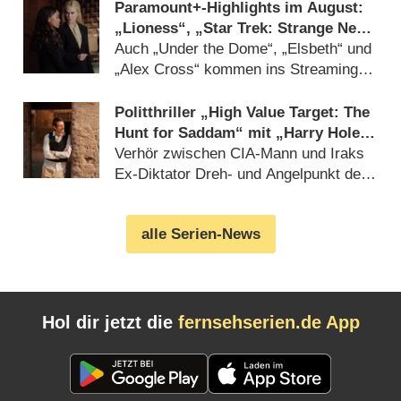
Paramount+-Highlights im August:
„Lioness“, „Star Trek: Strange New
Worlds“, „Blue Bloods“ und „Navy
Auch „Under the Dome“, „Elsbeth“ und
CIS“
„Alex Cross“ kommen ins Streaming-
Angebot (13.07.2026)
Politthriller „High Value Target: The
Hunt for Saddam“ mit „Harry Hole“-
Star Joel Kinnaman erhält Trailer
Verhör zwischen CIA-Mann und Iraks
und Startdatum
Ex-Diktator Dreh- und Angelpunkt der
Miniserie (06.08.2026)
alle Serien-News
Hol dir jetzt die
fernsehserien.de App