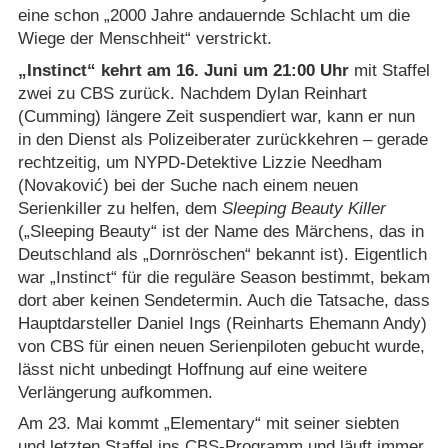
eine schon „2000 Jahre andauernde Schlacht um die
Wiege der Menschheit“ verstrickt.
„Instinct“ kehrt am 16. Juni um 21:00 Uhr
mit Staffel
zwei zu CBS zurück. Nachdem Dylan Reinhart
(Cumming) längere Zeit suspendiert war, kann er nun
in den Dienst als Polizeiberater zurückkehren – gerade
rechtzeitig, um NYPD-Detektive Lizzie Needham
(Novaković) bei der Suche nach einem neuen
Serienkiller zu helfen, dem
Sleeping Beauty Killer
(„Sleeping Beauty“ ist der Name des Märchens, das in
Deutschland als „Dornröschen“ bekannt ist). Eigentlich
war „Instinct“ für die reguläre Season bestimmt, bekam
dort aber keinen Sendetermin. Auch die Tatsache, dass
Hauptdarsteller Daniel Ings (Reinharts Ehemann Andy)
von CBS für einen neuen Serienpiloten gebucht wurde,
lässt nicht unbedingt Hoffnung auf eine weitere
Verlängerung aufkommen.
Am 23. Mai kommt „Elementary“ mit seiner siebten
und letzten Staffel ins CBS-Programm und läuft immer