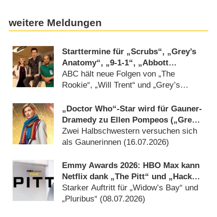
weitere Meldungen
Starttermine für „Scrubs“, „Grey’s
Anatomy“, „9-1-1“, „Abbott
Elementary“ und mehr verkündet
ABC hält neue Folgen von „The
Rookie“, „Will Trent“ und „Grey’s
Anatomy“-Spin-off noch zurück
(28.07.2026)
„Doctor Who“-Star wird für Gauner-
Dramedy zu Ellen Pompeos („Grey’s
Anatomy“) Serienschwester
Zwei Halbschwestern versuchen sich
als Gaunerinnen (16.07.2026)
Emmy Awards 2026: HBO Max kann
Netflix dank „The Pitt“ und „Hacks“
auf Abstand halten
Starker Auftritt für „Widow’s Bay“ und
„Pluribus“ (08.07.2026)