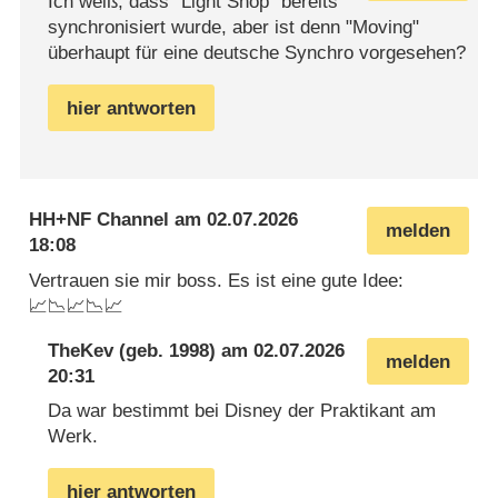
Ich weiß, dass "Light Shop" bereits
synchronisiert wurde, aber ist denn "Moving"
überhaupt für eine deutsche Synchro vorgesehen?
hier antworten
HH+NF Channel
am
02.07.2026
melden
18:08
Vertrauen sie mir boss. Es ist eine gute Idee:
📈📉📈📉📈
TheKev
(geb. 1998) am
02.07.2026
melden
20:31
Da war bestimmt bei Disney der Praktikant am
Werk.
hier antworten