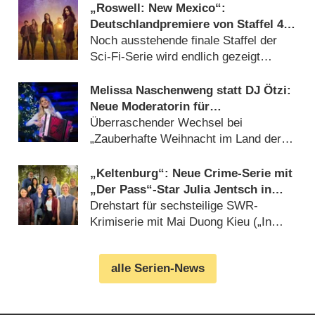
„Roswell: New Mexico“:
Deutschlandpremiere von Staffel 4
wird tief in der Nacht versteckt
Noch ausstehende finale Staffel der
Sci-Fi-Serie wird endlich gezeigt
(05.08.2026)
Melissa Naschenweng statt DJ Ötzi:
Neue Moderatorin für
Weihnachtsshow von ORF und BR
Überraschender Wechsel bei
„Zauberhafte Weihnacht im Land der
‚Stillen Nacht‘“ (05.08.2026)
„Keltenburg“: Neue Crime-Serie mit
„Der Pass“-Star Julia Jentsch in
Arbeit
Drehstart für sechsteilige SWR-
Krimiserie mit Mai Duong Kieu („In
aller Freundschaft“) (05.08.2026)
alle Serien-News