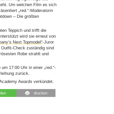
eht. Um welchen Film es sich
äsentiert „red.“-Moderatorin
tdown – Die größten
en Teppich und trifft die
nterstützt wird sie erneut von
any’s Next Topmodel“
-Juror
n Outfit-Check zuständig sind
rösesten Robe strahlt und
um 17:00 Uhr in einer „red.“-
rleihung zurück.
 Academy Awards verkündet.
eilen
drucken