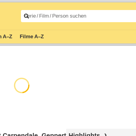
n A–Z
Filme A–Z
t Carpendale, Geppert
Highlights