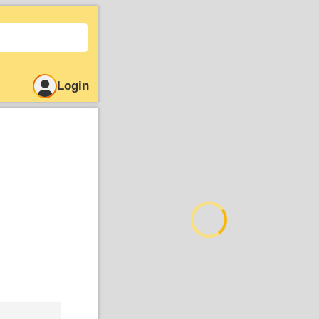
Login