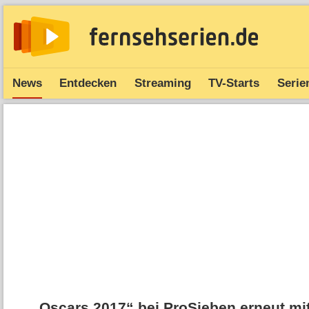
News
Entdecken
Streaming
TV-Starts
Serie
„Oscars 2017“ bei ProSieben erneut mi