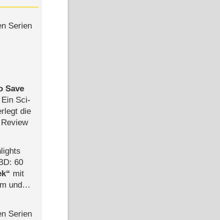
en Serien
to Save
: Ein Sci-
rlegt die
 Review
lights
BD: 60
ek
mit
mm und
der
en Serien