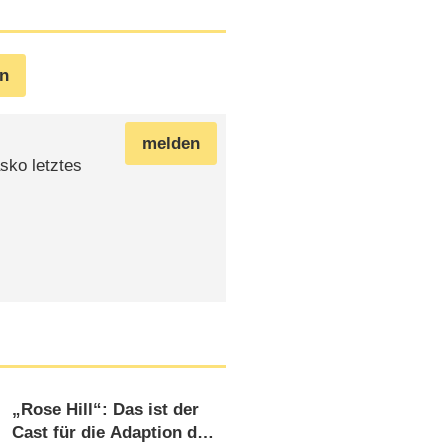
en
melden
sko letztes
„Rose Hill“: Das ist der
Cast für die Adaption der