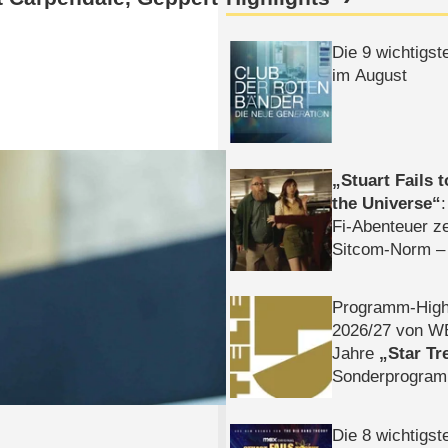
Die 9 wichtigst
im August
Stuart Fails 
the Universe
Fi-Abenteuer ze
Sitcom-Norm –
Programm-High
2026/​27 von W
Jahre
Star Tr
Sonderprogra
Die Helgolän
Die 8 wichtigst