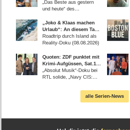
Schöneberger blickt mit
„Das Beste aus gestern
Kiewel und Kraus zurück
und heute“ des
Samstagabendklassikers
(30.07.2026)
„Joko & Klaas machen
Urlaub“: An diesem Tag
startet die neue Sendung
Roadtrip durch Island als
des Entertainer-Duos
Reality-Doku (08.08.2026)
Quoten: ZDF punktet mit
Krimi-Aufgüssen, Sat.1
mit Zweitliga-Auftakt
„Absolut Musik“-Doku bei
RTL solide, „Navy CIS:
Origins“ versagt bei Kabel
Eins (08.08.2026)
alle Serien-News