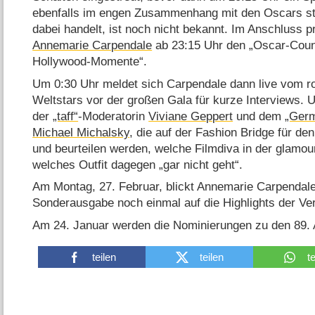
ebenfalls im engen Zusammenhang mit den Oscars st
dabei handelt, ist noch nicht bekannt. Im Anschluss pr
Annemarie Carpendale
ab 23:15 Uhr den „Oscar-Coun
Hollywood-Momente“.
Um 0:30 Uhr meldet sich Carpendale dann live vom rot
Weltstars vor der großen Gala für kurze Interviews. U
der
„taff“
-Moderatorin
Viviane Geppert
und dem
„Germ
Michael Michalsky
, die auf der Fashion Bridge für de
und beurteilen werden, welche Filmdiva in der glamou
welches Outfit dagegen „gar nicht geht“.
Am Montag, 27. Februar, blickt Annemarie Carpendale 
Sonderausgabe noch einmal auf die Highlights der Ve
Am 24. Januar werden die Nominierungen zu den 89.
teilen
teilen
t