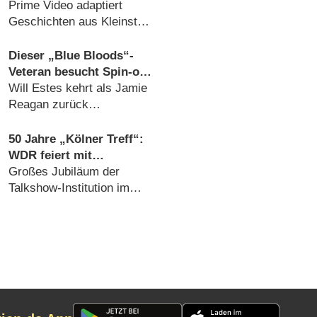
beliebten Romantik-
Prime Video adaptiert
Romane
Geschichten aus Kleinstadt
in den Rocky Mountains
(29.07.2026)
Dieser „Blue Bloods“-
Veteran besucht Spin-off
„Boston Blue“
Will Estes kehrt als Jamie
Reagan zurück
(08.08.2026)
50 Jahre „Kölner Treff“:
WDR feiert mit
Primetime-Show, Doku
Großes Jubiläum der
und Rückblicken
Talkshow-Institution im
WDR (07.08.2026)