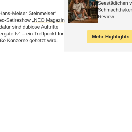
Seestädtchen v
Schmachthake
„Hans-Meiser Steinmeiser“
Review
neo-Satireshow
„NEO Magazin
afür sind dubiose Auftritte
rgate.tv“ – ein Treffpunkt für
Mehr Highlights
oße Konzerne gehetzt wird.