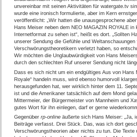
unvereinbar mit seinen Aktivitäten für watergate.tv s
wurde eine ironisch formulierte, aber im Kern ernstg
veröffentlicht: „Wir hatten die unausgesprochene abe
Hans Meiser neben dem NEO MAGAZIN ROYALE in ke
Internetformat zu sehen ist“, heißt es dort. „Sollten H
unserer Sendung die Gefühle und Weltanschauungen
Verschwörungstheoretikern verletzt haben, so entsch
Wir möchten die Unglaubwürdigkeit von Hans Meise
durch den schlechten Ruf unserer Sendung nicht läng
Dass es sich nicht um ein endgültiges Aus von Hans
Royale“ handeln muss, wird ebenso humorvoll klarges
herausgefunden hat, wer wirklich hinter dem 11. Sept
ist und die Amerikaner tatsächlich auf dem Mond gel
Mittermeier, der Bürgermeister von Mannheim und Xavi
gutes Wort für ihn einlegen, darf er gerne wiederkom
Gegenüber
rp-online
äußerte sich Hans Meiser: „Ja, i
Beiträge verfasst. Drei Stück. Das, was ich dort gesc
Verschwörungstheorien aber nichts zu tun. Die Texte 