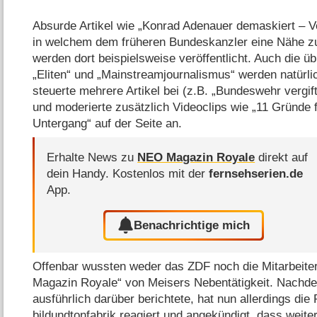
Absurde Artikel wie „Konrad Adenauer demaskiert – Ve
in welchem dem früheren Bundeskanzler eine Nähe zu 
werden dort beispielsweise veröffentlicht. Auch die ü
„Eliten“ und „Mainstreamjournalismus“ werden natürli
steuerte mehrere Artikel bei (z.B. „Bundeswehr vergi
und moderierte zusätzlich Videoclips wie „11 Gründe 
Untergang“ auf der Seite an.
Erhalte News zu
NEO Magazin Royale
direkt auf
dein Handy.
Kostenlos mit der
fernsehserien.de
App.
Benachrichtige mich
Offenbar wussten weder das ZDF noch die Mitarbeite
Magazin Royale“ von Meisers Nebentätigkeit. Nachde
ausführlich darüber berichtete, hat nun allerdings die
bildundtonfabrik reagiert und angekündigt, dass weiter