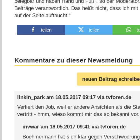
belegbar und haben Hand und Fuß“, so der Moderator. 
Beiträge verantwortlich. Das heißt nicht, dass ich mit
auf der Seite auftaucht.“
teilen
teilen
t
Kommentare zu dieser Newsmeldung
neuen Beitrag schreib
linkin_park
am
18.05.2017 09:17
via
tvforen.de
Verliert den Job, weil er andere Ansichten als die S
vertritt - hmm, wieso kommt mir das so bekannt vor..
invwar
am
18.05.2017 09:41
via
tvforen.de
Boehmermann hat sich klar gegen Verschwoerung