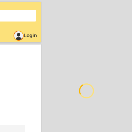
Login