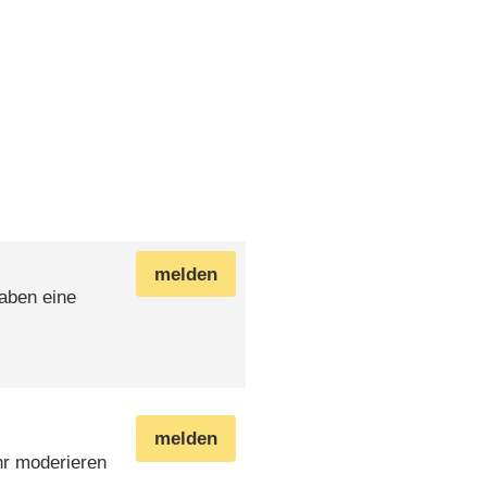
melden
aben eine
melden
r moderieren