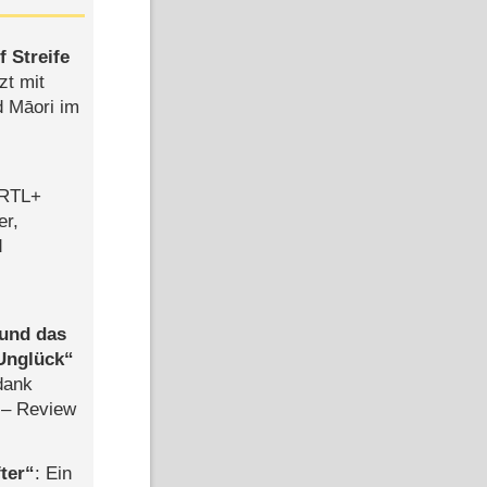
 Streife
zt mit
d Māori im
 RTL+
er,
d
 und das
Unglück
dank
– Review
ter
: Ein