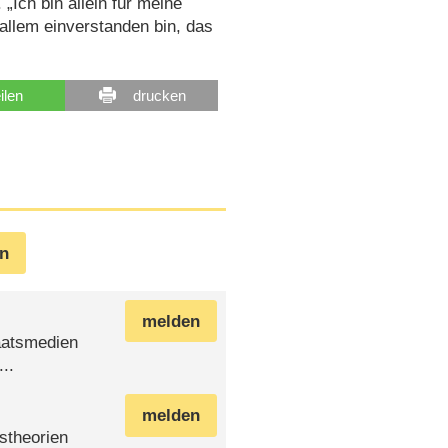
„Ich bin allein für meine
 allem einverstanden bin, das
eilen
drucken
en
melden
taatsmedien
..
melden
stheorien