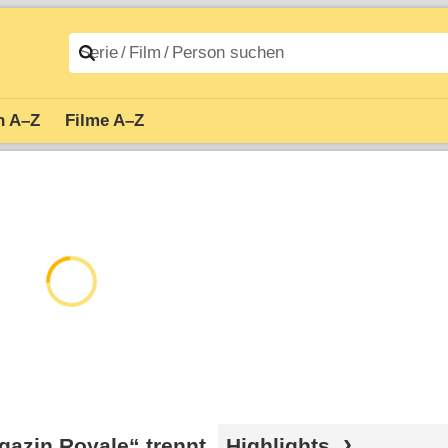
n A–Z
Filme A–Z
azin Royale“ trennt
Highlights