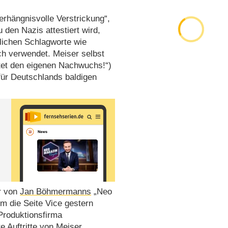
rhängnisvolle Verstrickung“,
den Nazis attestiert wird,
blichen Schlagworte wie
ch verwendet. Meiser selbst
ftet den eigenen Nachwuchs!“)
für Deutschlands baldigen
r von
Jan Böhmermanns
„Neo
m die Seite Vice gestern
 Produktionsfirma
e Auftritte von Meiser