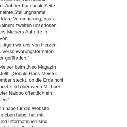
ind. Auf der Facebook-Seite
emeinte Stellungnahme
r klare Vereinbarung, dass
inem zweiten unseriösen
ans Meisers Auftritte in
 von
uldigen wir uns von Herzen.
rs Verschwörungsformaten
er gefährden.“
 Meiser beim „Neo Magazin
tellt. „Sobald Hans Meister
ember steckt, ob die Erde hohl
andet sind oder wenn Michael
er Naidoo öffentlich ein
men.“
ch habe für die Website
hrieben habe, hat mit
und Informationen sind