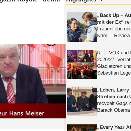
Back Up – Auf
mit der Ex
rei
Frauenliebe un
Krimi – Review
RTL, VOX und
2026/​27: Verrät
Gladiatoren un
Sebastian Lege
Leben, Larry
Streben nach 
recycelt Gags 
Barack Obama 
Every Year Af