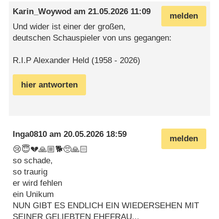
Karin_Woywod
am
21.05.2026 11:09
melden
Und wider ist einer der großen,
deutschen Schauspieler von uns gegangen:
R.I.P Alexander Held (1958 - 2026)
hier antworten
Inga0810
am
20.05.2026 18:59
melden
😢😇💔🙏🏼🐕🥺🙏🏻
so schade,
so traurig
er wird fehlen
ein Unikum
NUN GIBT ES ENDLICH EIN WIEDERSEHEN MIT
SEINER GELIEBTEN EHEFRAU...