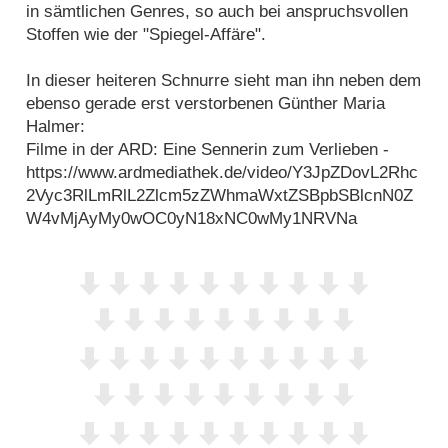
in sämtlichen Genres, so auch bei anspruchsvollen
Stoffen wie der "Spiegel-Affäre".
In dieser heiteren Schnurre sieht man ihn neben dem
ebenso gerade erst verstorbenen Günther Maria
Halmer:
Filme in der ARD: Eine Sennerin zum Verlieben -
https://www.ardmediathek.de/video/Y3JpZDovL2Rhc
2Vyc3RlLmRlL2Zlcm5zZWhmaWxtZSBpbSBlcnN0Z
W4vMjAyMy0wOC0yN18xNC0wMy1NRVNa