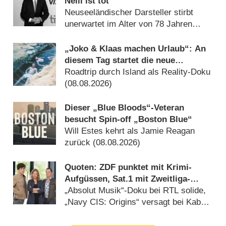
Neill ist tot
Neuseeländischer Darsteller stirbt
unerwartet im Alter von 78 Jahren
(17.07.2026)
„Joko & Klaas machen Urlaub“: An
diesem Tag startet die neue
Sendung des Entertainer-Duos
Roadtrip durch Island als Reality-Doku
(08.08.2026)
Dieser „Blue Bloods“-Veteran
besucht Spin-off „Boston Blue“
Will Estes kehrt als Jamie Reagan
zurück (08.08.2026)
Quoten: ZDF punktet mit Krimi-
Aufgüssen, Sat.1 mit Zweitliga-
Auftakt
„Absolut Musik“-Doku bei RTL solide,
„Navy CIS: Origins“ versagt bei Kabel
Eins (08.08.2026)