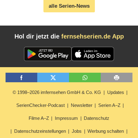
alle Serien-News
Hol dir jetzt die
fernsehserien.de App
© 1998–2026 imfernsehen GmbH & Co. KG
Updates
SerienChecker-Podcast
Newsletter
Serien A–Z
Filme A–Z
Impressum
Datenschutz
Datenschutzeinstellungen
Jobs
Werbung schalten