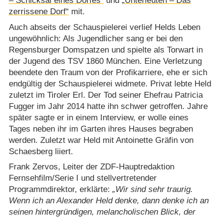
– Schicksal eines Dorfes“
und
„Unterleuten – Das
zerrissene Dorf“
mit.
Auch abseits der Schauspielerei verlief Helds Leben
ungewöhnlich: Als Jugendlicher sang er bei den
Regensburger Domspatzen und spielte als Torwart in
der Jugend des TSV 1860 München. Eine Verletzung
beendete den Traum von der Profikarriere, ehe er sich
endgültig der Schauspielerei widmete. Privat lebte Held
zuletzt im Tiroler Erl. Der Tod seiner Ehefrau Patricia
Fugger im Jahr 2014 hatte ihn schwer getroffen. Jahre
später sagte er in einem Interview, er wolle eines
Tages neben ihr im Garten ihres Hauses begraben
werden. Zuletzt war Held mit Antoinette Gräfin von
Schaesberg liiert.
Frank Zervos, Leiter der ZDF-Hauptredaktion
Fernsehfilm/​Serie I und stellvertretender
Programmdirektor, erklärte:
Wir sind sehr traurig.
Wenn ich an Alexander Held denke, dann denke ich an
seinen hintergründigen, melancholischen Blick, der