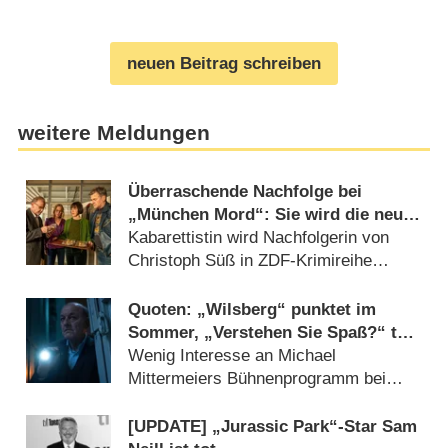
neuen Beitrag schreiben
weitere Meldungen
Überraschende Nachfolge bei
„München Mord“: Sie wird die neue
Chefin
Kabarettistin wird Nachfolgerin von
Christoph Süß in ZDF-Krimireihe
(27.07.2026)
Quoten: „Wilsberg“ punktet im
Sommer, „Verstehen Sie Spaß?“ tut
sich schwer
Wenig Interesse an Michael
Mittermeiers Bühnenprogramm bei
RTL (02.08.2026)
[UPDATE] „Jurassic Park“-Star Sam