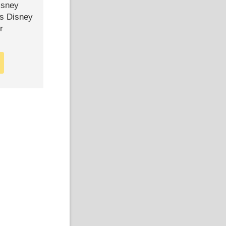
isney
ls Disney
r