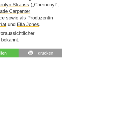
rolyn Strauss
(„Chernobyl“,
atie Carpenter
ce sowie als Produzentin
iat
und
Ella Jones
.
voraussichtlicher
 bekannt.
eilen
drucken