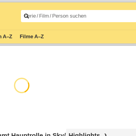
n A–Z
Filme A–Z
mt Hauptrolle in Sky/​
Highlights