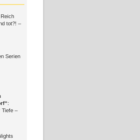
 Reich
d tot?! –
en Serien
s
rf
:
 Tiefe –
lights