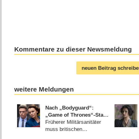
Kommentare zu dieser Newsmeldung
neuen Beitrag schreib
weitere Meldungen
Nach „Bodyguard“:
„Game of Thrones“-Star
Richard Madden mit
Früherer Militärsanitäter
neuer Actionserie
muss britischen
„Trauma“
Premierminister aus