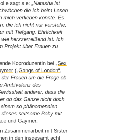
lle sagt sie:
Natasha ist
 Schwächen die ich beim Lesen
h mich verlieben konnte. Es
 die ich nicht nur verstehe,
r mit Tiefgang, Ehrlichkeit
 wie herzzerreißend ist. Ich
em Projekt über Frauen zu
ende Koproduzentin bei
„Sex
aymer
(
„Gangs of London“
,
st der Frauen um die Frage ob
ie Ambivalenz des
Gewissheit anderer, dass die
der ob das Ganze nicht doch
it einem so phänomenalen
 dieses seltsame Baby mit
ace und Gaymer.
in Zusammenarbeit mit Sister
nen in den insgesamt acht