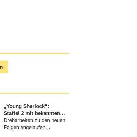
en
„Young Sherlock“:
Staffel 2 mit bekannten
Neuzugängen aus „Game
Dreharbeiten zu den neuen
of Thrones“ und
Folgen angelaufen
„Outlander“
(30.07.2026)