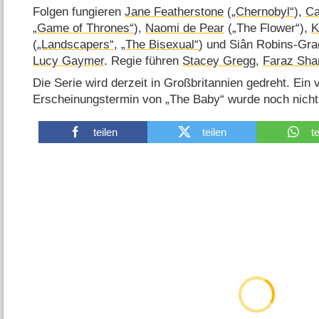
Folgen fungieren
Jane Featherstone
(
„Chernobyl“
),
Ca
„Game of Thrones“
),
Naomi de Pear
(„The Flower“),
K
(
„Landscapers“
,
„The Bisexual“
) und Siân Robins-Gra
Lucy Gaymer
. Regie führen
Stacey Gregg
,
Faraz Shar
Die Serie wird derzeit in Großbritannien gedreht. Ein 
Erscheinungstermin von „The Baby“ wurde noch nicht
teilen
teilen
t