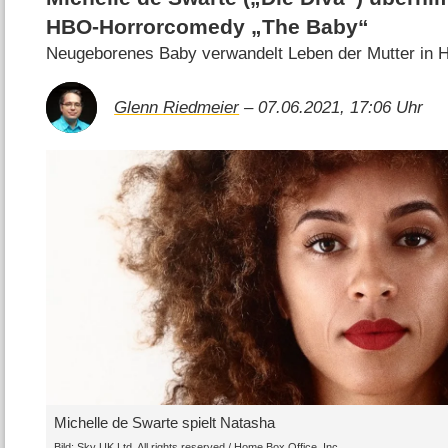
HBO-Horrorcomedy „The Baby“
Neugeborenes Baby verwandelt Leben der Mutter in 
Glenn Riedmeier
– 07.06.2021, 17:06 Uhr
Michelle de Swarte spielt Natasha
Bild: Sky UK Ltd. All rights reserved / Home Box Office, Inc