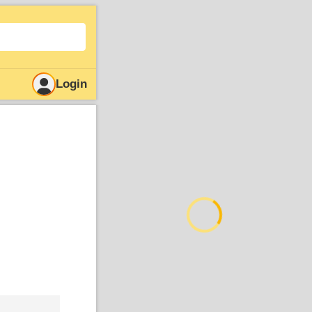
Login