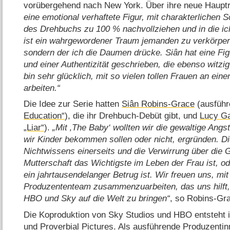
vorübergehend nach New York. Über ihre neue Hauptro
eine emotional verhaftete Figur, mit charakterlichen
des Drehbuchs zu 100 % nachvollziehen und in die ic
ist ein wahrgewordener Traum jemanden zu verkörpern,
sondern der ich die Daumen drücke. Siân hat eine Figu
und einer Authentizität geschrieben, die ebenso witzig
bin sehr glücklich, mit so vielen tollen Frauen an ein
arbeiten.
Die Idee zur Serie hatten
Siân Robins-Grace
(ausführ
Education“
), die ihr Drehbuch-Debüt gibt, und
Lucy G
„Liar“
).
Mit ‚The Baby‘ wollten wir die gewaltige Ang
wir Kinder bekommen sollen oder nicht, ergründen. D
Nichtwissens einerseits und die Verwirrung über die 
Mutterschaft das Wichtigste im Leben der Frau ist, o
ein jahrtausendelanger Betrug ist. Wir freuen uns, m
Produzententeam zusammenzuarbeiten, das uns hilft,
HBO und Sky auf die Welt zu bringen
, so Robins-Gr
Die Koproduktion von Sky Studios und HBO entsteht 
und Proverbial Pictures. Als ausführende Produzentin