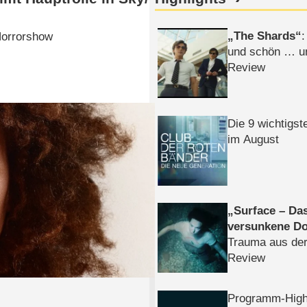
The Shards
:
Horrorshow
und schön … un
Review
Die 9 wichtigst
im August
Surface – Da
versunkene Do
Trauma aus der
Review
Programm-High