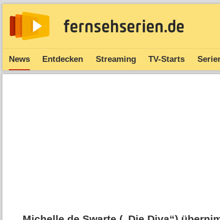
News
Entdecken
Streaming
TV-Starts
Serie
Michelle de Swarte („Die Diva“) übernim