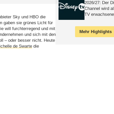
2026/​27: Der D
Channel wird a
TV erwachsene
bieter Sky und HBO die
 gaben sie grünes Licht für
rie will furchterregend und mit
Mehr Highlights
ndernehmen und sich mit den
l – oder besser nicht. Heute
chelle de Swarte
die