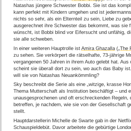
Natashas jüngere Schwester Bobbi. Sie ist das kompl
kann perfekt mit Kindern umgehen und ist jedermanns 
nichts so sehr, als ein Elternteil zu sein, Liebe zu g
ausgerechnet ihre Schwester das bekommt, was sie f
wünscht, ist Bobbi blind vor Eifersucht und unfähig, d
sie alle schweben.
In einer weiteren Hauptrolle ist
Amira Ghazalla
(
„The 
zu sehen. Sie verkörpert die rätselhafte, 73-jährige M
vergangenen 50 Jahren in ihrem Auto gelebt hat. Aus
scheint sie überall dort zu sein, wo auch das Baby ist
will sie von Natashas Neuankömmling?
Sky beschreibt die Serie als eine „witzige, krasse Ho
Thema Mutterschaft als Institution beschäftigt – und 
unausgesprochenen und oft erschreckenden Regeln, d
betreffen, je nachdem, wie sie von der Gesellschaft 
stellt.
Hauptdarstellerin Michelle de Swarte gab in der Netf
Schauspieldebüt. Davor arbeitete die gebürtige Lond