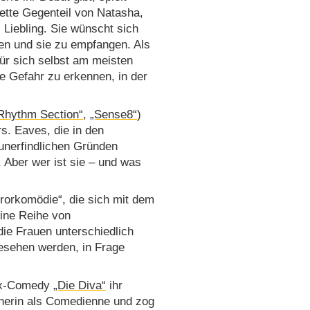
ette Gegenteil von Natasha,
Liebling. Sie wünscht sich
eben und sie zu empfangen. Als
ür sich selbst am meisten
ie Gefahr zu erkennen, in der
Rhythm Section“
,
„Sense8“
)
rs. Eaves, die in den
 unerfindlichen Gründen
. Aber wer ist sie – und was
rrorkomödie“, die sich mit dem
eine Reihe von
ie Frauen unterschiedlich
gesehen werden, in Frage
lix-Comedy
„Die Diva“
ihr
onerin als Comedienne und zog