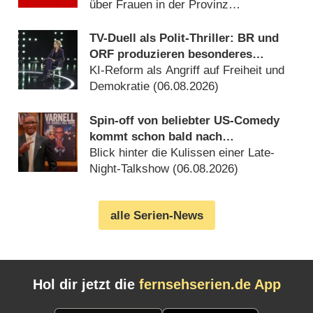
über Frauen in der Provinz
(06.08.2026)
TV-Duell als Polit-Thriller: BR und
ORF produzieren besonderes
Fernseh-Kammerspiel
KI-Reform als Angriff auf Freiheit und
Demokratie (06.08.2026)
Spin-off von beliebter US-Comedy
kommt schon bald nach
Deutschland
Blick hinter die Kulissen einer Late-
Night-Talkshow (06.08.2026)
alle Serien-News
Hol dir jetzt die
fernsehserien.de App