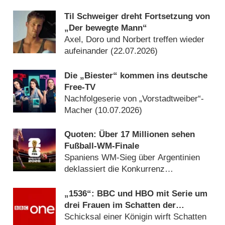
Til Schweiger dreht Fortsetzung von
„Der bewegte Mann“
Axel, Doro und Norbert treffen wieder
aufeinander (22.07.2026)
Die „Biester“ kommen ins deutsche
Free-TV
Nachfolgeserie von „Vorstadtweiber“-
Macher (10.07.2026)
Quoten: Über 17 Millionen sehen
Fußball-WM-Finale
Spaniens WM-Sieg über Argentinien
deklassiert die Konkurrenz
(20.07.2026)
„1536“: BBC und HBO mit Serie um
drei Frauen im Schatten der
Verhaftung von Anne Boleyn
Schicksal einer Königin wirft Schatten