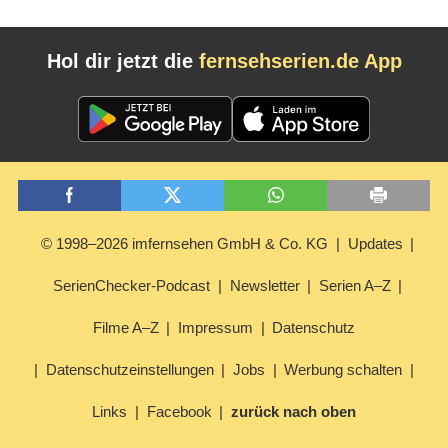
Hol dir jetzt die
fernsehserien.de App
© 1998–2026 imfernsehen GmbH & Co. KG
Updates
SerienChecker-Podcast
Newsletter
Serien A–Z
Filme A–Z
Impressum
Datenschutz
Datenschutzeinstellungen
Jobs
Werbung schalten
Links
Facebook
zurück nach oben