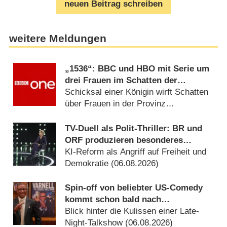
neuen Beitrag schreiben
weitere Meldungen
„1536“: BBC und HBO mit Serie um
drei Frauen im Schatten der
Verhaftung von Anne Boleyn
Schicksal einer Königin wirft Schatten
über Frauen in der Provinz
(06.08.2026)
TV-Duell als Polit-Thriller: BR und
ORF produzieren besonderes
Fernseh-Kammerspiel
KI-Reform als Angriff auf Freiheit und
Demokratie (06.08.2026)
Spin-off von beliebter US-Comedy
kommt schon bald nach
Deutschland
Blick hinter die Kulissen einer Late-
Night-Talkshow (06.08.2026)