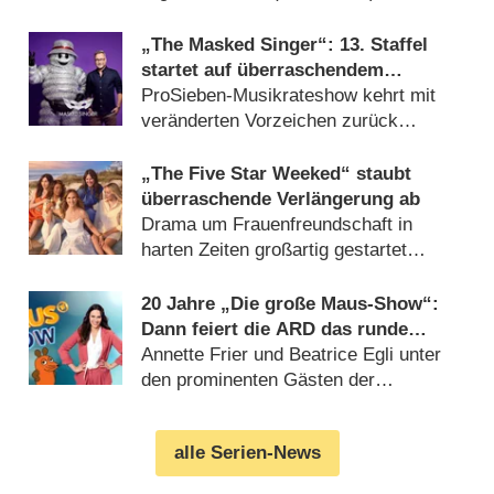
„The Masked Singer“: 13. Staffel
startet auf überraschendem
Sendeplatz und viel früher als
ProSieben-Musikrateshow kehrt mit
zuletzt
veränderten Vorzeichen zurück
(06.08.2026)
„The Five Star Weeked“ staubt
überraschende Verlängerung ab
Drama um Frauenfreundschaft in
harten Zeiten großartig gestartet
(06.08.2026)
20 Jahre „Die große Maus-Show“:
Dann feiert die ARD das runde
Jubiläum
Annette Frier und Beatrice Egli unter
den prominenten Gästen der
Geburtstagsausgabe (06.08.2026)
alle Serien-News