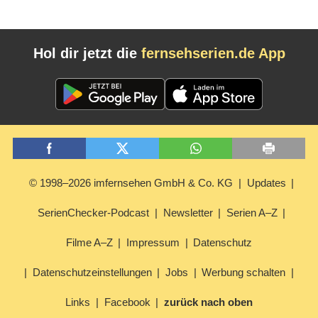
Hol dir jetzt die
fernsehserien.de App
© 1998–2026 imfernsehen GmbH & Co. KG
Updates
SerienChecker-Podcast
Newsletter
Serien A–Z
Filme A–Z
Impressum
Datenschutz
Datenschutzeinstellungen
Jobs
Werbung schalten
Links
Facebook
zurück nach oben