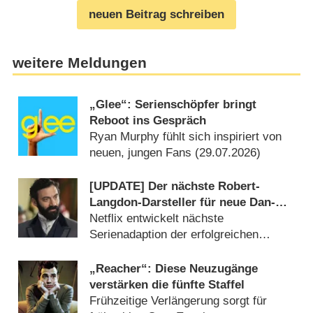
neuen Beitrag schreiben
weitere Meldungen
„Glee“: Serienschöpfer bringt
Reboot ins Gespräch
Ryan Murphy fühlt sich inspiriert von
neuen, jungen Fans (29.07.2026)
[UPDATE] Der nächste Robert-
Langdon-Darsteller für neue Dan-
Brown-Serie ist gefunden
Netflix entwickelt nächste
Serienadaption der erfolgreichen
Robert-Langdon-Reihe (04.08.2026)
„Reacher“: Diese Neuzugänge
verstärken die fünfte Staffel
Frühzeitige Verlängerung sorgt für