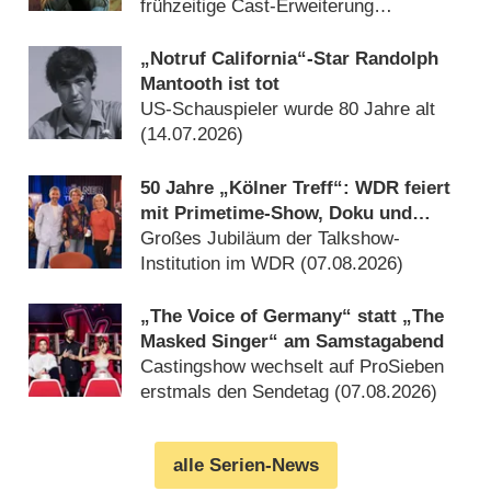
frühzeitige Cast-Erweiterung
(30.07.2026)
„Notruf California“-Star Randolph
Mantooth ist tot
US-Schauspieler wurde 80 Jahre alt
(14.07.2026)
50 Jahre „Kölner Treff“: WDR feiert
mit Primetime-Show, Doku und
Rückblicken
Großes Jubiläum der Talkshow-
Institution im WDR (07.08.2026)
„The Voice of Germany“ statt „The
Masked Singer“ am Samstagabend
Castingshow wechselt auf ProSieben
erstmals den Sendetag (07.08.2026)
alle Serien-News