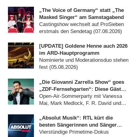
„The Voice of Germany“ statt „The
Masked Singer“ am Samstagabend
Castingshow wechselt auf ProSieben
erstmals den Sendetag (07.08.2026)
[UPDATE] Goldene Henne auch 2026
im ARD-Hauptprogramm
Nominierte und Moderationsduo stehen
fest (05.08.2026)
„Die Giovanni Zarrella Show“ goes
„ZDF-Fernsehgarten“: Diese Gäste
sind am 29. August 2026 dabei
Open-Air-Sommerparty mit Vanessa
Mai, Mark Medlock, F. R. David und
Sarah Brightman (20.07.2026)
„Absolut Musik“: RTL kürt die
besten Sängerinnen und Sänger
aller Zeiten
Vierstündige Primetime-Dokus