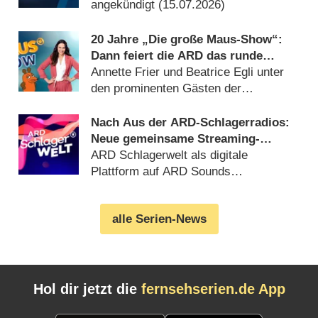
angekündigt (15.07.2026)
20 Jahre „Die große Maus-Show“:
Dann feiert die ARD das runde
Jubiläum
Annette Frier und Beatrice Egli unter
den prominenten Gästen der
Geburtstagsausgabe (06.08.2026)
Nach Aus der ARD-Schlagerradios:
Neue gemeinsame Streaming-
Heimat
ARD Schlagerwelt als digitale
Plattform auf ARD Sounds
(04.08.2026)
alle Serien-News
Hol dir jetzt die
fernsehserien.de App