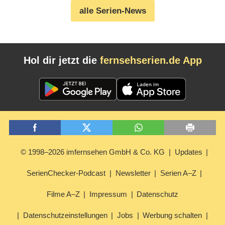
alle Serien-News
Hol dir jetzt die
fernsehserien.de App
© 1998–2026 imfernsehen GmbH & Co. KG
Updates
SerienChecker-Podcast
Newsletter
Serien A–Z
Filme A–Z
Impressum
Datenschutz
Datenschutzeinstellungen
Jobs
Werbung schalten