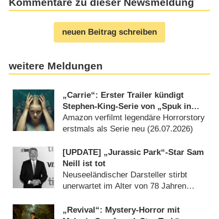
Kommentare zu dieser Newsmeldung
neuen Beitrag schreiben
weitere Meldungen
„Carrie“: Erster Trailer kündigt
Stephen-King-Serie von „Spuk in
Hill House“-Macher an
Amazon verfilmt legendäre Horrorstory
erstmals als Serie neu (26.07.2026)
[UPDATE] „Jurassic Park“-Star Sam
Neill ist tot
Neuseeländischer Darsteller stirbt
unerwartet im Alter von 78 Jahren
(17.07.2026)
„Revival“: Mystery-Horror mit