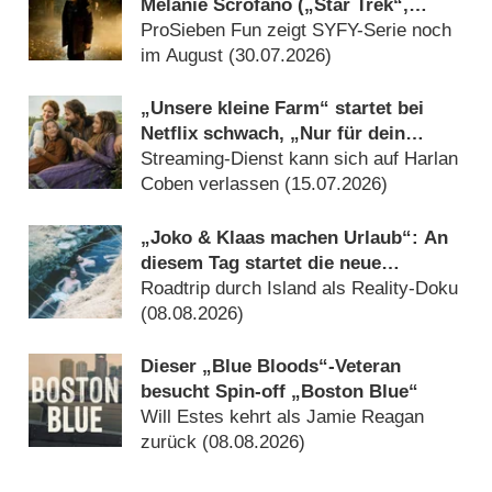
Melanie Scrofano („Star Trek“,
„Wynonna Earp“) vor
ProSieben Fun zeigt SYFY-Serie noch
Deutschlandpremiere
im August (30.07.2026)
„Unsere kleine Farm“ startet bei
Netflix schwach, „Nur für dein
Leben“ visiert ewige Bestenliste an
Streaming-Dienst kann sich auf Harlan
Coben verlassen (15.07.2026)
„Joko & Klaas machen Urlaub“: An
diesem Tag startet die neue
Sendung des Entertainer-Duos
Roadtrip durch Island als Reality-Doku
(08.08.2026)
Dieser „Blue Bloods“-Veteran
besucht Spin-off „Boston Blue“
Will Estes kehrt als Jamie Reagan
zurück (08.08.2026)