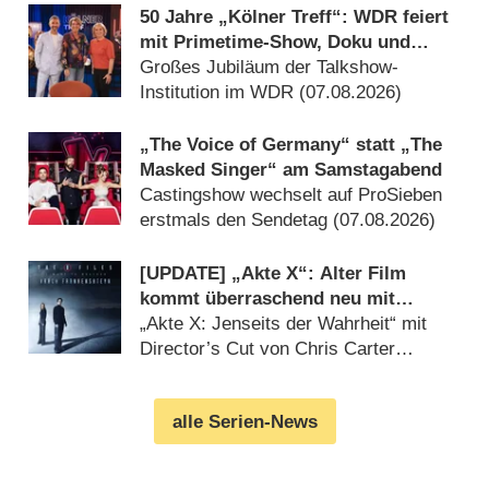
50 Jahre „Kölner Treff“: WDR feiert
mit Primetime-Show, Doku und
Rückblicken
Großes Jubiläum der Talkshow-
Institution im WDR (07.08.2026)
„The Voice of Germany“ statt „The
Masked Singer“ am Samstagabend
Castingshow wechselt auf ProSieben
erstmals den Sendetag (07.08.2026)
[UPDATE] „Akte X“: Alter Film
kommt überraschend neu mit
deutlich mehr Horror
„Akte X: Jenseits der Wahrheit“ mit
Director’s Cut von Chris Carter
(07.08.2026)
alle Serien-News