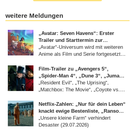
weitere Meldungen
„Avatar: Seven Havens“: Erster
Trailer und Starttermin zur
Fortsetzung der Anime-Kultserie
„Avatar“-Universum wird mit weiteren
Anime als Film und Serie fortgesetzt
(24.07.2026)
Film-Trailer zu „Avengers 5“,
„Spider-Man 4“, „Dune 3“, „Jumanji
3“ und DC-Horror „Clayface“
„Resident Evil“, „The Uprising“,
„Matchbox: The Movie“, „Coyote vs.
ACME“ und „Ebenezer“ dabei
(27.07.2026)
Netflix-Zahlen: „Nur für dein Leben“
knackt ewige Bestenliste, „Ransom
Canyon“ geht mau weiter
„Unsere kleine Farm“ verhindert
Desaster (29.07.2026)