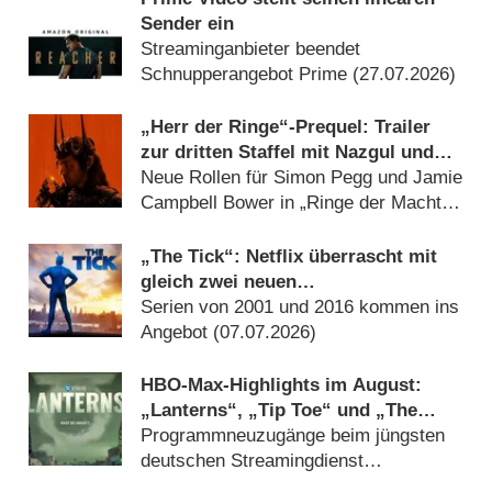
Sender ein
Streaminganbieter beendet
Schnupperangebot Prime (27.07.2026)
„Herr der Ringe“-Prequel: Trailer
zur dritten Staffel mit Nazgul und
Galadriel-Romanze
Neue Rollen für Simon Pegg und Jamie
Campbell Bower in „Ringe der Macht“
(25.07.2026)
„The Tick“: Netflix überrascht mit
gleich zwei neuen
Superheldencomedys
Serien von 2001 und 2016 kommen ins
Angebot (07.07.2026)
HBO-Max-Highlights im August:
„Lanterns“, „Tip Toe“ und „The
Housemaid“
Programmneuzugänge beim jüngsten
deutschen Streamingdienst
(30.07.2026)