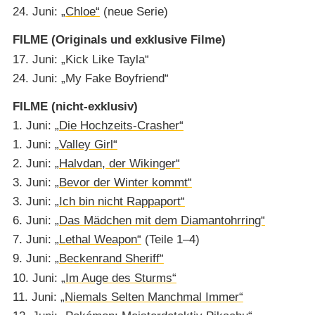
24. Juni:
„Chloe“
(neue Serie)
FILME (Originals und exklusive Filme)
17. Juni: „Kick Like Tayla“
24. Juni: „My Fake Boyfriend“
FILME (nicht-exklusiv)
1. Juni:
„Die Hochzeits-Crasher“
1. Juni:
„Valley Girl“
2. Juni:
„Halvdan, der Wikinger“
3. Juni:
„Bevor der Winter kommt“
3. Juni:
„Ich bin nicht Rappaport“
6. Juni:
„Das Mädchen mit dem Diamantohrring“
7. Juni:
„Lethal Weapon“
(Teile 1⁠–⁠4)
9. Juni:
„Beckenrand Sheriff“
10. Juni:
„Im Auge des Sturms“
11. Juni:
„Niemals Selten Manchmal Immer“