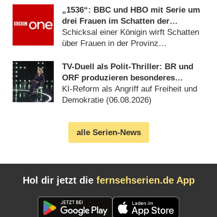
„1536“: BBC und HBO mit Serie um
drei Frauen im Schatten der
Verhaftung von Anne Boleyn
Schicksal einer Königin wirft Schatten
über Frauen in der Provinz
(06.08.2026)
TV-Duell als Polit-Thriller: BR und
ORF produzieren besonderes
Fernseh-Kammerspiel
KI-Reform als Angriff auf Freiheit und
Demokratie (06.08.2026)
alle Serien-News
Hol dir jetzt die
fernsehserien.de App