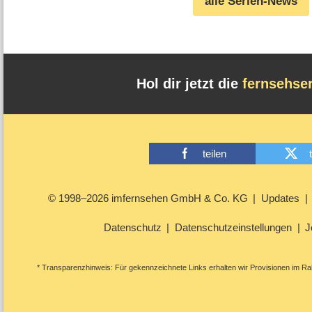
alle Serien-News
Hol dir jetzt die
fernsehse
teilen
© 1998–2026 imfernsehen GmbH & Co. KG
Updates
Datenschutz
Datenschutzeinstellungen
J
* Transparenzhinweis: Für gekennzeichnete Links erhalten wir Provisionen im Rah