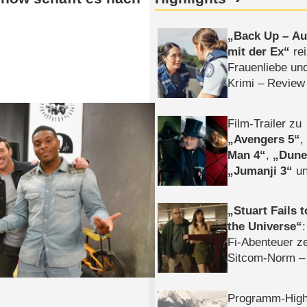
Back Up – Auf
mit der Ex
rei
Frauenliebe un
Krimi – Review
Film-Trailer zu
Avengers 5
Man 4
,
Dune
Jumanji 3
un
Horror
Clayfa
Stuart Fails 
the Universe
Fi-Abenteuer ze
Sitcom-Norm –
Programm-High