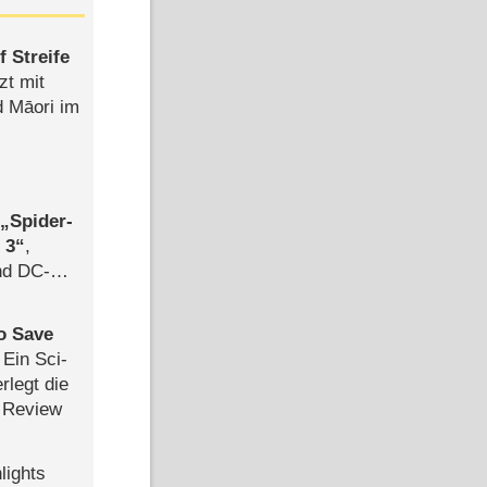
 Streife
zt mit
d Māori im
,
Spider-
 3
,
d DC-
ce
to Save
: Ein Sci-
rlegt die
 Review
lights