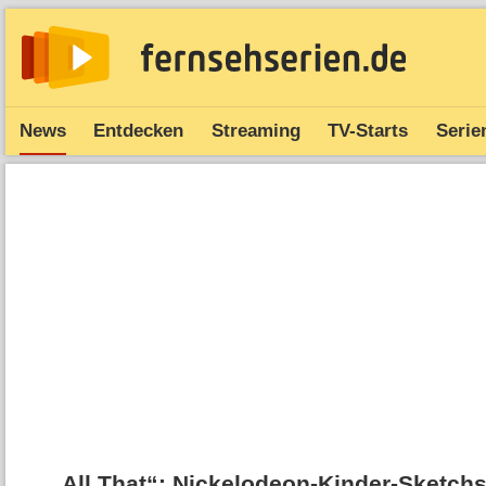
News
Entdecken
Streaming
TV-Starts
Serie
„All That“: Nickelodeon-Kinder-Sketch