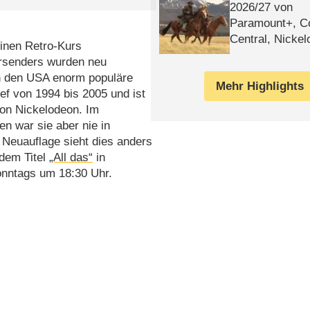
2026/​27 von
Paramount+, 
Central, Nicke
einen Retro-Kurs
WELT
ersenders wurden neu
in den USA enorm populäre
Mehr Highlights
ief von 1994 bis 2005 und ist
von Nickelodeon. Im
n war sie aber nie in
 Neuauflage sieht dies anders
 dem Titel
„All das“
in
nntags um 18:30 Uhr.