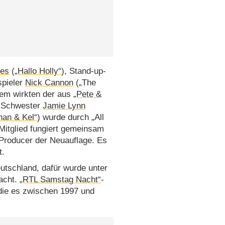
es
(
„Hallo Holly“
), Stand-up-
spieler
Nick Cannon
(„The
dem wirkten der aus
„Pete &
Schwester
Jamie Lynn
nan & Kel“
) wurde durch „All
-Mitglied fungiert gemeinsam
Producer der Neuauflage. Es
t.
eutschland, dafür wurde unter
racht.
„RTL Samstag Nacht“
-
die es zwischen 1997 und