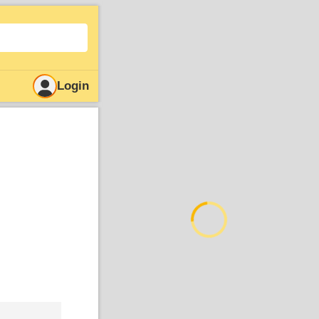
Login