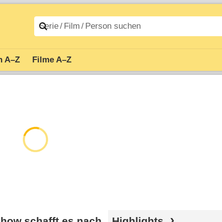
n A–Z
Filme A–Z
show schafft es nach
Highlights