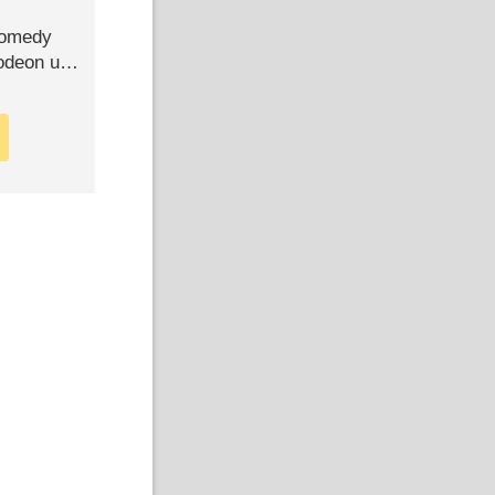
Comedy
lodeon und