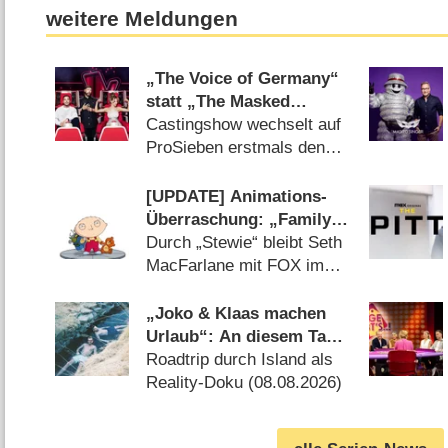
weitere Meldungen
„The Voice of Germany“
statt „The Masked
Singer“ am
Castingshow wechselt auf
Samstagabend
ProSieben erstmals den
Sendetag (07.08.2026)
[UPDATE] Animations-
Überraschung: „Family
Guy“ erhält nach 24
Durch „Stewie“ bleibt Seth
Staffeln neues Spin-off
MacFarlane mit FOX im
Geschäft (23.07.2026)
„Joko & Klaas machen
Urlaub“: An diesem Tag
startet die neue Sendung
Roadtrip durch Island als
des Entertainer-Duos
Reality-Doku (08.08.2026)