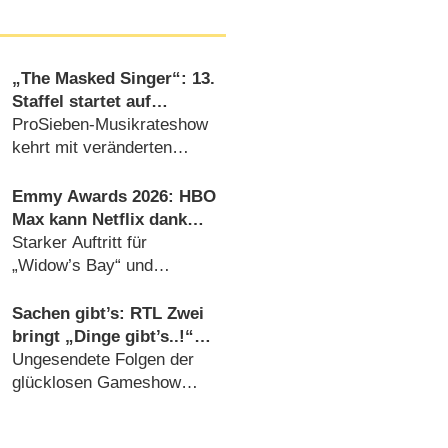
„The Masked Singer“: 13.
Staffel startet auf
überraschendem
ProSieben-Musikrateshow
Sendeplatz und viel
kehrt mit veränderten
früher als zuletzt
Vorzeichen zurück
(06.08.2026)
Emmy Awards 2026: HBO
Max kann Netflix dank
„The Pitt“ und „Hacks“
Starker Auftritt für
auf Abstand halten
„Widow’s Bay“ und
„Pluribus“ (08.07.2026)
Sachen gibt’s: RTL Zwei
bringt „Dinge gibt’s..!“
zurück
Ungesendete Folgen der
glücklosen Gameshow
angekündigt (23.07.2026)