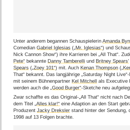
Unter anderem begannen Schauspielerin
Amanda Byn
Comedian
Gabriel Iglesias
(
„Mr. Iglesias“
) und Schau
Nick Cannon Show“) ihre Karrieren bei „All That“. Zu
Pete“
bekannte
Danny Tamberelli
und
Britney Spears’
Spears
(
„Zoey 101“
) mit. Auch
Kenan Thompson
(
„Ke
That“ bekannt. Das langjährige „Saturday Night Live“
mit seinem Bühnenpartner
Kel Mitchell
als Executive 
werden auch die
„Good Burger“
-Sketche neu aufgeleg
Zwar schaffte es das Original-„All That“ nicht nach D
dem Titel
„Alles klar!“
eine Adaption an den Start geb
Produzent
Jacky Dreksler
stand hinter der Sendung, 
1998 auf 13 Folgen brachte.