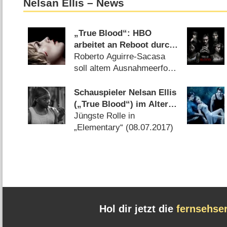
Nelsan Ellis – News
„True Blood“: HBO
arbeitet an Reboot durch
„Chilling Adventures of
Roberto Aguirre-Sacasa
Sabrina“-Schöpfer
soll altem Ausnahmeerfolg
neues Leben einhauchen
(
10.12.2020
)
Schauspieler Nelsan Ellis
(„True Blood“) im Alter
von 39 Jahren verstorben
Jüngste Rolle in
„Elementary“ (
08.07.2017
)
Hol dir jetzt die
fernsehse