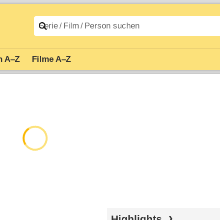
n A–Z
Filme A–Z
Highlights