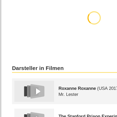
Darsteller in Filmen
Roxanne Roxanne
(
USA
201
Mr. Lester
The Stanford Prison Experi