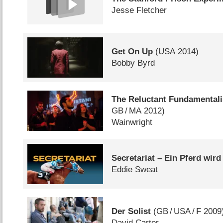
Jesse Fletcher
Get On Up
(
USA
2014)
Bobby Byrd
The Reluctant Fundamentali
GB
/
MA
2012)
Wainwright
Secretariat – Ein Pferd wir
Eddie Sweat
Der Solist
(
GB
/
USA
/
F
2009
David Carter