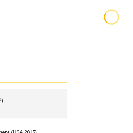
7)
ment
(
USA
2015)