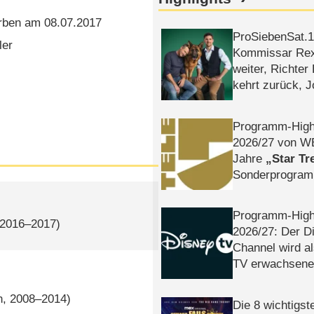
rben am 08.07.2017
ProSiebenSat.1 
ler
Kommissar Rex 
weiter, Richter
kehrt zurück, 
Klaas machen 
Programm-High
2026/​27 von W
Jahre
Star Tr
Sonderprogra
Die Helgolän
Programm-High
 2016–2017)
2026/​27: Der D
Channel wird a
TV erwachsene
n, 2008–2014)
Die 8 wichtigst