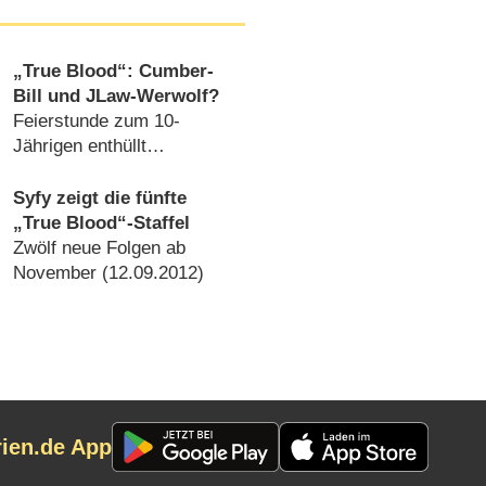
„True Blood“: Cumber-
Bill und JLaw-Werwolf?
Feierstunde zum 10-
Jährigen enthüllt
Geheimnisse aus
Vergangenheit (
19.11.2018
)
Syfy zeigt die fünfte
„True Blood“-Staffel
Zwölf neue Folgen ab
November (
12.09.2012
)
rien.de App