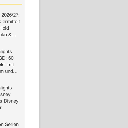
2026/​27:
ermittelt
 Hold
Joko &
Urlaub
lights
BD: 60
ek
mit
mm und
der
lights
isney
ls Disney
r
en Serien