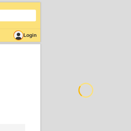
Login