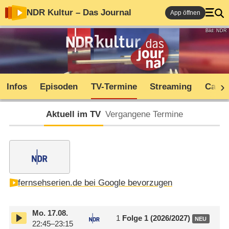
NDR Kultur – Das Journal
App öffnen
Bild: NDR
Infos
Episoden
TV-Termine
Streaming
Cast
Aktuell im TV
Vergangene Termine
fernsehserien.de bei Google bevorzugen
Mo.
17.08.
1
Folge 1 (2026/​2027)
NEU
22:45–23:15