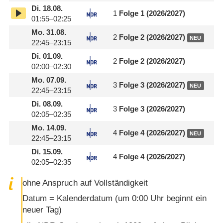
Di.
18.08.
1
Folge 1 (2026/​2027)
01:55–02:25
Mo.
31.08.
2
Folge 2 (2026/​2027)
NEU
22:45–23:15
Di.
01.09.
2
Folge 2 (2026/​2027)
02:00–02:30
Mo.
07.09.
3
Folge 3 (2026/​2027)
NEU
22:45–23:15
Di.
08.09.
3
Folge 3 (2026/​2027)
02:05–02:35
Mo.
14.09.
4
Folge 4 (2026/​2027)
NEU
22:45–23:15
Di.
15.09.
4
Folge 4 (2026/​2027)
02:05–02:35
ohne Anspruch auf Vollständigkeit
Datum = Kalenderdatum (um 0:00 Uhr beginnt ein
neuer Tag)