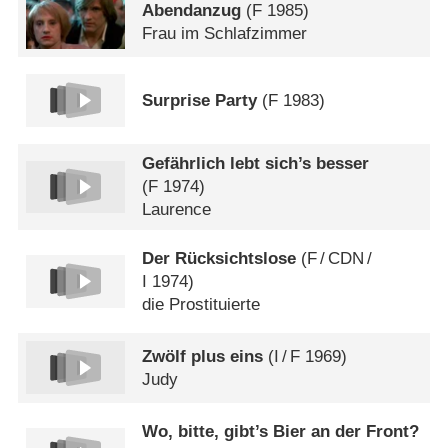
Abendanzug
(
F
1985)
Frau im Schlafzimmer
Surprise Party
(
F
1983)
Gefährlich lebt sich’s besser
(
F
1974)
Laurence
Der Rücksichtslose
(
F
/
CDN
/
I
1974)
die Prostituierte
Zwölf plus eins
(
I
/
F
1969)
Judy
Wo, bitte, gibt’s Bier an der Front?