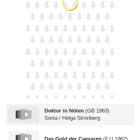
Doktor in Nöten
(
GB
1963)
Sonia /​ Helga Stronberg
Das Gold der Caesaren
(
F
/
I
1962)