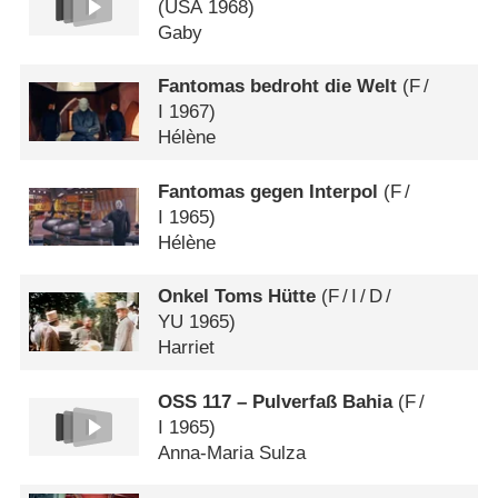
(
USA
1968)
Gaby
Fantomas bedroht die Welt
(
F
/
I
1967)
Hélène
Fantomas gegen Interpol
(
F
/
I
1965)
Hélène
Onkel Toms Hütte
(
F
/
I
/
D
/
YU
1965)
Harriet
OSS 117 – Pulverfaß Bahia
(
F
/
I
1965)
Anna-Maria Sulza