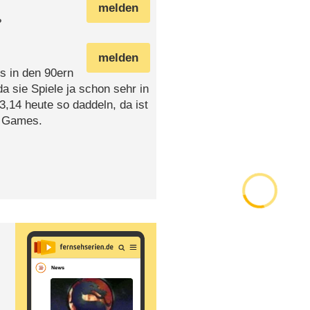
melden
?
melden
ds in den 90ern
 sie Spiele ja schon sehr in
,14 heute so daddeln, da ist
r Games.