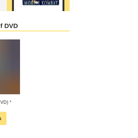
uf DVD
DVD)
s