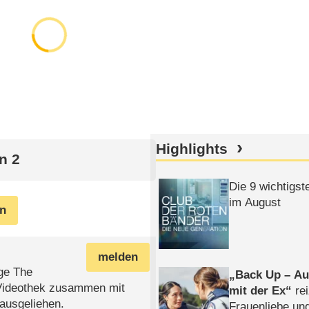
Highlights
n 2
Die 9 wichtigst
im August
en
melden
lge The
Back Up – Auf
 Videothek zusammen mit
mit der Ex
rei
 ausgeliehen.
Frauenliebe un