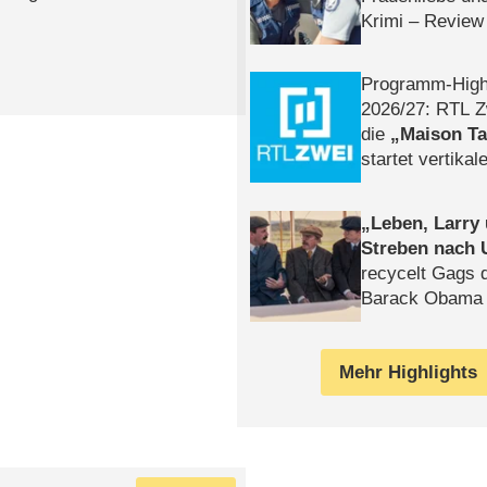
Krimi – Review
Programm-High
2026/​27: RTL Z
die
Maison T
startet vertika
– Tag & Nacht
Leben, Larry
Streben nach 
recycelt Gags 
Barack Obama 
Mehr Highlights