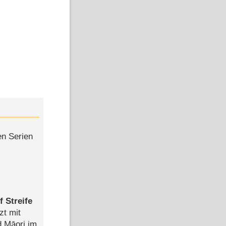
en Serien
 Streife
zt mit
d Māori im