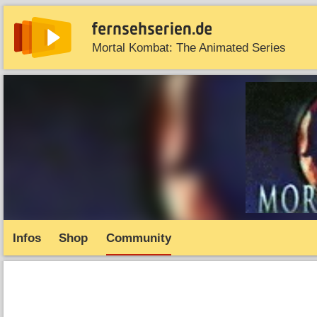
Mortal Kombat: The Animated Series
News
Entdecken
Streaming
TV-Starts
Serie
Infos
Shop
Community