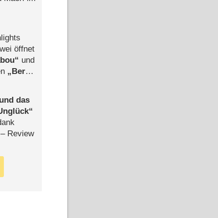
lights
wei öffnet
abou
und
len
Berlin
-Ableger
 und das
Unglück
dank
– Review