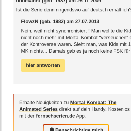
unbekannt
(geb. 1987) am
25.11.2009
Ist die Serie denn nirgendswo auf deutsch erhältlich
FlowzN
(geb. 1982) am
27.07.2013
Nein, weil nicht synchronisiert ! Man wollte die Ki
nicht noch mehr mit Mortal Kombat "verseuchen" da
der Kontroverse waren. Sieht man, was Kids mit 13
MK nichts... Damals gab es ja noch keine FSK fü
hier antworten
Erhalte Neuigkeiten zu
Mortal Kombat: The
Animated Series
direkt auf dein Handy.
Kostenlos
mit der
fernsehserien.de
App.
Benachrichtige mich