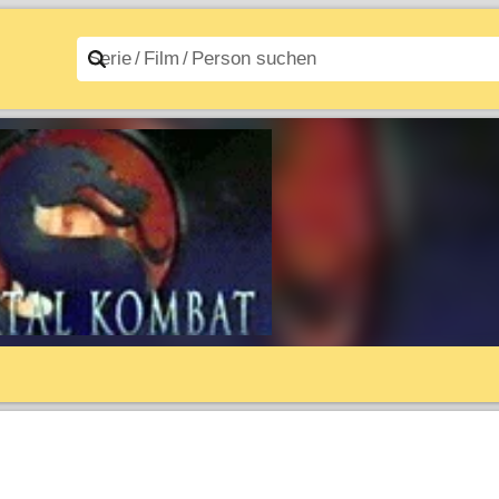
n A–Z
Filme A–Z