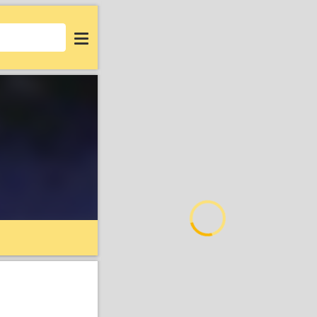
Login