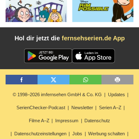
Hol dir jetzt die
fernsehserien.de App
© 1998–2026 imfernsehen GmbH & Co. KG
Updates
SerienChecker-Podcast
Newsletter
Serien A–Z
Filme A–Z
Impressum
Datenschutz
Datenschutzeinstellungen
Jobs
Werbung schalten