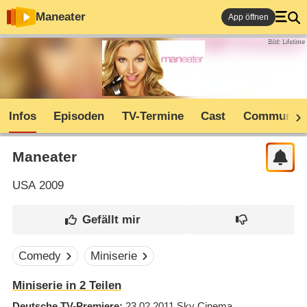
Maneater
App öffnen
Bild: Lifetime
Infos
Episoden
TV-Termine
Cast
Community
Maneater
USA
2009
Comedy
Miniserie
Miniserie in 2 Teilen
Deutsche TV-Premiere
23.02.2011
Sky Cinema