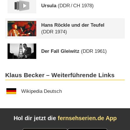
Ursula
(
DDR
/
CH
1978)
Hans Röckle und der Teufel
(
DDR
1974)
Der Fall Gleiwitz
(
DDR
1961)
Klaus Becker – Weiterführende Links
Wikipedia Deutsch
Hol dir jetzt die
fernsehserien.de App