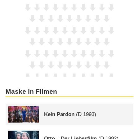
Maske in Filmen
Kein Pardon
(
D
1993)
Otto – Der Liebesfilm
(
D
1992)