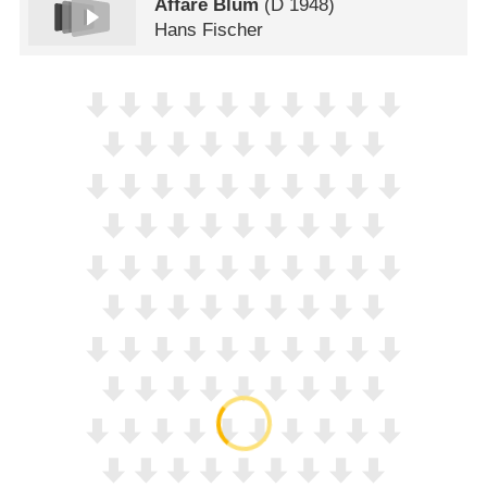
Affäre Blum
(
D
1948)
Hans Fischer