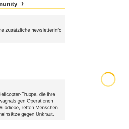
munity
9
ne zusätzliche newsletterinfo
Helicopter-Truppe, die ihre
 waghalsigen Operationen
Wilddiebe, retten Menschen
heinsätze gegen Unkraut.