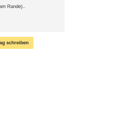
(am Rande)..
rag schreiben