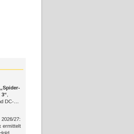
,
Spider-
 3
,
d DC-
ce
2026/​27:
ermittelt
 Hold