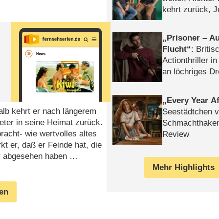
kehrt zurück, 
Klaas machen 
Prisoner – Au
Flucht
: Britis
Actionthriller i
an löchriges D
gekettet – Rev
Every Year Af
alb kehrt er nach längerem
Seestädtchen v
eter in seine Heimat zurück.
Schmachthake
acht- wie wertvolles altes
Review
t er, daß er Feinde hat, die
er abgesehen haben …
Mehr Highlights
gen