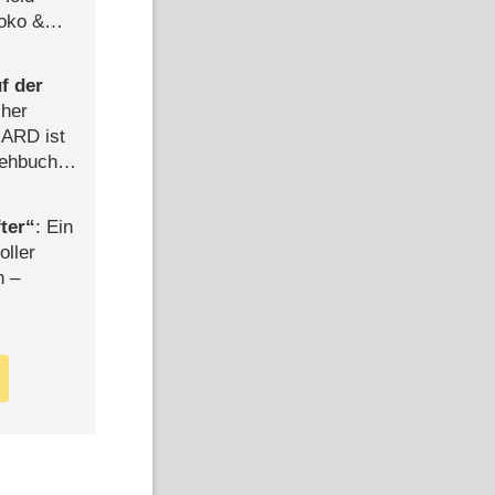
Joko &
Urlaub
f der
cher
n ARD ist
rehbuch
iew
ter
: Ein
oller
n –