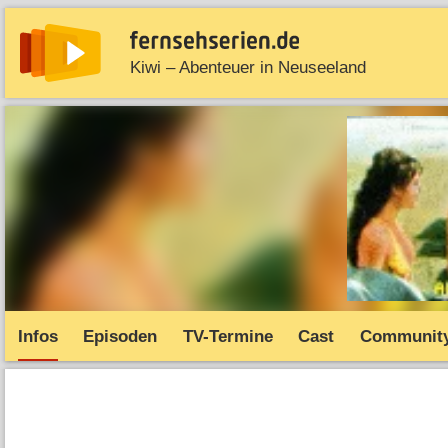
Kiwi – Abenteuer in Neuseeland
News
Entdecken
Streaming
TV-Starts
Serie
Infos
Episoden
TV-Termine
Cast
Communit