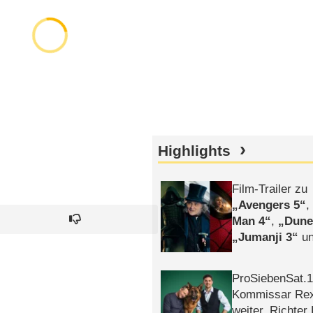
Highlights
Film-Trailer zu
Avengers 5
Man 4
,
Dune
Jumanji 3
un
Horror
Clayfa
ProSiebenSat.1 
Kommissar Rex 
weiter, Richter