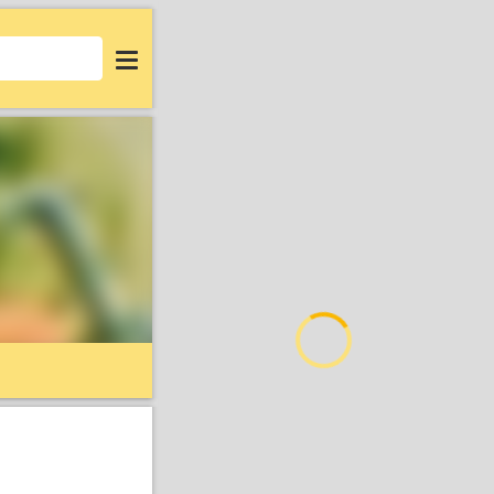
Login