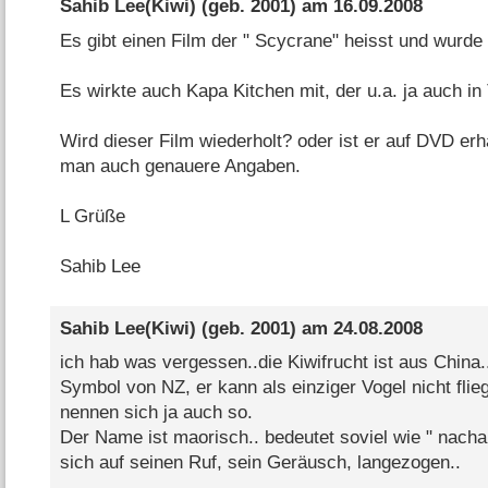
Sahib Lee(Kiwi)
(geb. 2001) am
16.09.2008
Es gibt einen Film der " Scycrane" heisst und wurde
Es wirkte auch Kapa Kitchen mit, der u.a. ja auch in
Wird dieser Film wiederholt? oder ist er auf DVD erhä
man auch genauere Angaben.
L Grüße
Sahib Lee
Sahib Lee(Kiwi)
(geb. 2001) am
24.08.2008
ich hab was vergessen..die Kiwifrucht ist aus China.
Symbol von NZ, er kann als einziger Vogel nicht fli
nennen sich ja auch so.
Der Name ist maorisch.. bedeutet soviel wie " nach
sich auf seinen Ruf, sein Geräusch, langezogen..