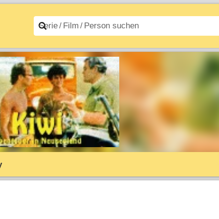
n A–Z
Filme A–Z
y