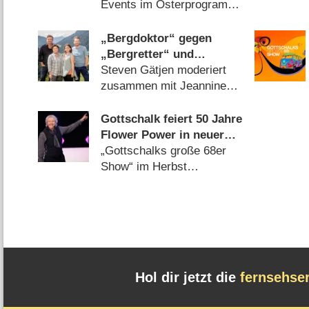
Events im Osterprogramm
(
10.03.2026
)
„Bergdoktor“ gegen
„Bergretter“ und
„Rosenheim-Cops“: Wer
Steven Gätjen moderiert
gewinnt die Goldene
zusammen mit Jeannine
Kamera?
Michaelsen (
27.03.2019
)
Gottschalk feiert 50 Jahre
Flower Power in neuer
ZDF-Samstagabendshow
„Gottschalks große 68er
Show“ im Herbst
(
09.07.2018
)
Hol dir jetzt die
fernsehse