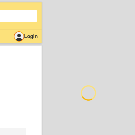
Login