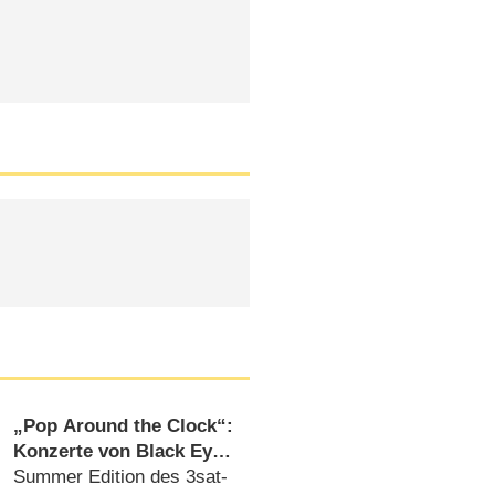
„Pop Around the Clock“:
Konzerte von Black Eyed
Peas bis Kings of Leon
Summer Edition des 3sat-