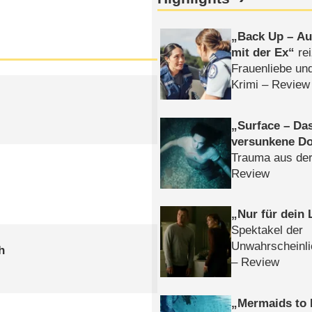
Back Up – Auf
mit der Ex
rei
Frauenliebe un
Krimi – Review
Surface – Da
versunkene Do
Trauma aus der
Review
Nur für dein
Spektakel der
Unwahrscheinli
h
– Review
Mermaids to 