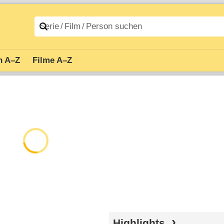
n A–Z
Filme A–Z
Highlights