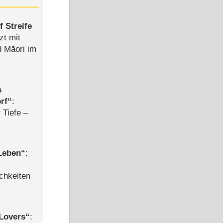
 Streife
zt mit
d Māori im
s
rf
:
 Tiefe –
 Leben
:
chkeiten
Lovers
: