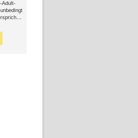
-Adult-
t unbedingt
rspricht –