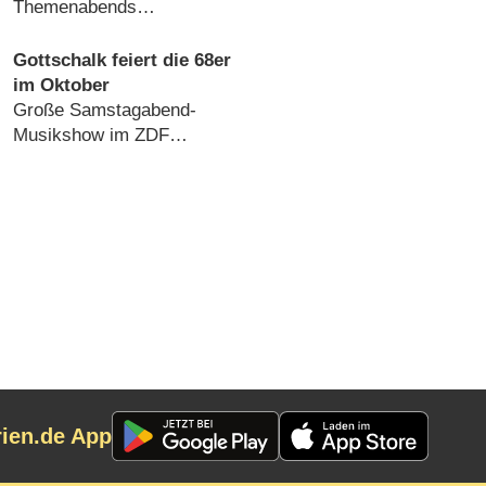
Themenabends
(
30.05.2022
)
Gottschalk feiert die 68er
im Oktober
Große Samstagabend-
Musikshow im ZDF
(
27.08.2018
)
rien.de App