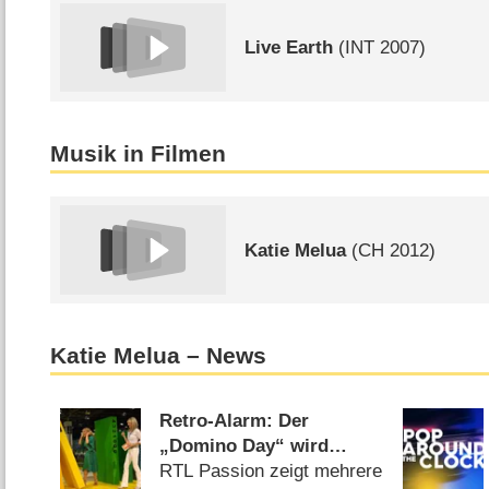
Live Earth
(
INT
2007)
Musik in Filmen
Katie Melua
(
CH
2012)
Katie Melua – News
Retro-Alarm: Der
„Domino Day“ wird
wiederholt!
RTL Passion zeigt mehrere