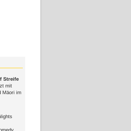
 Streife
zt mit
d Māori im
lights
Comedy