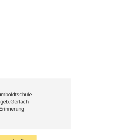
Humboldtschule
h geb.Gerlach
 Erinnerung