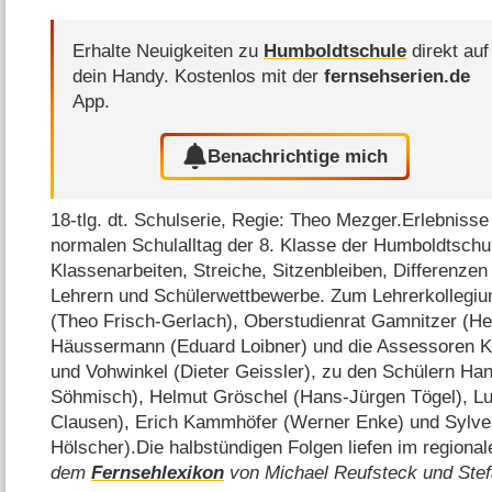
Erhalte Neuigkeiten zu
Humboldtschule
direkt auf
dein Handy.
Kostenlos mit der
fernsehserien.de
App.
Benachrichtige mich
18-tlg. dt. Schulserie, Regie: Theo Mezger.Erlebniss
normalen Schulalltag der 8. Klasse der Humboldtschu
Klassenarbeiten, Streiche, Sitzenbleiben, Differenze
Lehrern und Schülerwettbewerbe. Zum Lehrerkollegium
(Theo Frisch-Gerlach), Oberstudienrat Gamnitzer (He
Häussermann (Eduard Loibner) und die Assessoren K
und Vohwinkel (Dieter Geissler), zu den Schülern Ha
Söhmisch), Helmut Gröschel (Hans-Jürgen Tögel), Lu
Clausen), Erich Kammhöfer (Werner Enke) und Sylves
Hölscher).Die halbstündigen Folgen liefen im regio
dem
Fernsehlexikon
von Michael Reufsteck und Stef