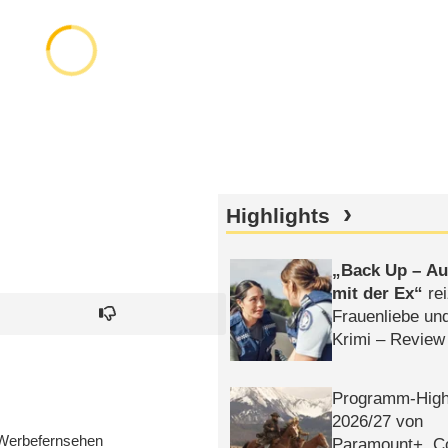
Highlights
Back Up – Auf
mit der Ex
rei
Frauenliebe un
Krimi – Review
Programm-High
2026/​27 von
Werbefernsehen
Paramount+, 