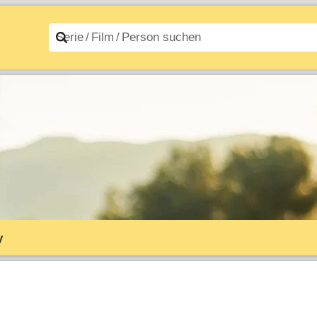
n A–Z
Filme A–Z
y