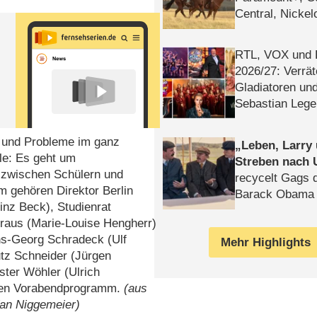
Central, Nicke
WELT
RTL, VOX und
2026/​27: Verrät
Gladiatoren un
Sebastian Lege
e und Probleme im ganz
Leben, Larry
le: Es geht um
Streben nach 
n zwischen Schülern und
recycelt Gags 
 gehören Direktor Berlin
Barack Obama 
inz Beck), Studienrat
raus (Marie-Louise Hengherr)
ns-Georg Schradeck (Ulf
Mehr Highlights
tz Schneider (Jürgen
ter Wöhler (Ulrich
nalen Vorabendprogramm.
(aus
an Niggemeier)