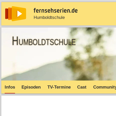
Humboldtschule
News
Entdecken
Streaming
TV-Starts
Serie
Humboldtschule
Infos
Episoden
TV-Termine
Cast
Communit