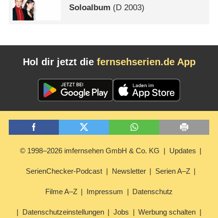
Soloalbum
(
D
2003)
Hol dir jetzt die
fernsehserien.de App
© 1998–2026 imfernsehen GmbH & Co. KG
Updates
SerienChecker-Podcast
Newsletter
Serien A–Z
Filme A–Z
Impressum
Datenschutz
Datenschutzeinstellungen
Jobs
Werbung schalten