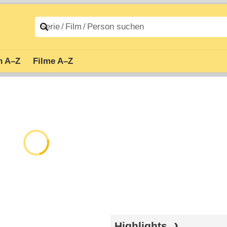
n A–Z
Filme A–Z
Highlights