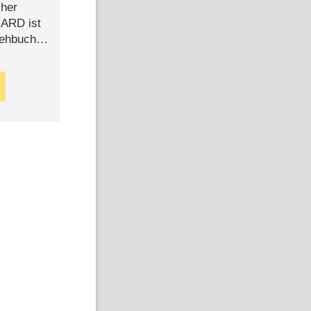
cher
n ARD ist
rehbuch
iew