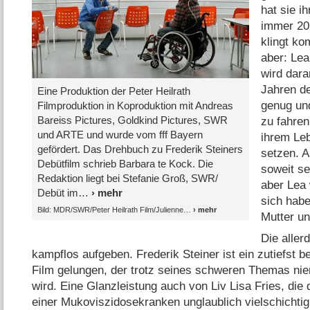
hat sie i
immer 20 
klingt ko
aber: Lea
wird dara
Jahren de
Eine Produktion der Peter Heilrath
genug und
Filmproduktion in Koproduktion mit Andreas
Bareiss Pictures, Goldkind Pictures, SWR
zu fahren
und ARTE und wurde vom fff Bayern
ihrem Le
gefördert. Das Drehbuch zu Frederik Steiners
setzen. A
Debütfilm schrieb Barbara te Kock. Die
soweit s
Redaktion liegt bei Stefanie Groß, SWR/​
aber Lea 
Debüt im
sich habe
Bild: MDR/​SWR/​Peter Heilrath Film/​Julienne
Mutter un
Die aller
kampflos aufgeben. Frederik Steiner ist ein zutiefst b
Film gelungen, der trotz seines schweren Themas niem
wird. Eine Glanzleistung auch von Liv Lisa Fries, die
einer Mukoviszidosekranken unglaublich vielschichtig 