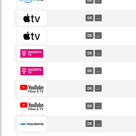
DE
…
DE
…
DE
…
DE
…
DE
…
DE
…
DE
…
DE
…