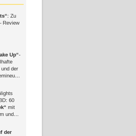
ts
: Zu
– Review
ake Up
-
lhafte
 und der
semineuen
hen
-
lights
BD: 60
ek
mit
mm und
der
f der