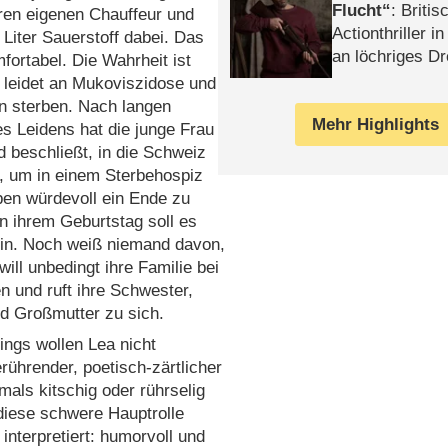
Flucht
: Britis
hren eigenen Chauffeur und
Actionthriller i
Liter Sauerstoff dabei. Das
an löchriges D
mfortabel. Die Wahrheit ist
gekettet – Rev
 leidet an Mukoviszidose und
n sterben. Nach langen
Mehr Highlights
s Leidens hat die junge Frau
 beschließt, in die Schweiz
, um in einem Sterbehospiz
ben würdevoll ein Ende zu
n ihrem Geburtstag soll es
ein. Noch weiß niemand davon,
will unbedingt ihre Familie bei
n und ruft ihre Schwester,
d Großmutter zu sich.
dings wollen Lea nicht
erührender, poetisch-zärtlicher
als kitschig oder rührselig
 diese schwere Hauptrolle
interpretiert: humorvoll und