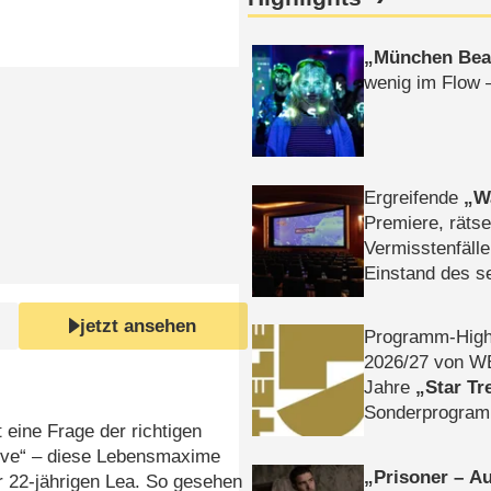
München Bea
wenig im Flow 
Ergreifende
W
Premiere, rätse
Vermisstenfälle
Einstand des 
Tatort: Münc
Duos
jetzt ansehen
Programm-High
2026/​27 von W
Jahre
Star Tr
Sonderprogra
t eine Frage der richtigen
Die Helgolän
ive“ – diese Lebensmaxime
Prisoner – Au
er 22-jährigen Lea. So gesehen