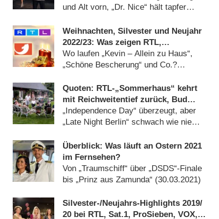
und Alt vorn, „Dr. Nice“ hält tapfer
dagegen (
20.05.2024
)
Weihnachten, Silvester und Neujahr
2022/​23: Was zeigen RTL,
ProSieben, Sat.1 und Co.?
Wo laufen „Kevin – Allein zu Haus“,
„Schöne Bescherung“ und Co.?
(
24.12.2022
)
Quoten: RTL-„Sommerhaus“ kehrt
mit Reichweitentief zurück, Bud
Spencer schlägt bei Kabel Eins zu
„Independence Day“ überzeugt, aber
„Late Night Berlin“ schwach wie nie
(
06.10.2021
)
Überblick: Was läuft an Ostern 2021
im Fernsehen?
Von „Traumschiff“ über „DSDS“-Finale
bis „Prinz aus Zamunda“ (
30.03.2021
)
Silvester-/​Neujahrs-Highlights 2019/​
20 bei RTL, Sat.1, ProSieben, VOX,