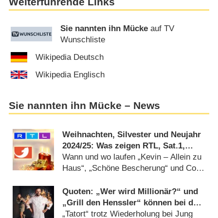
Weiterführende Links
Sie nannten ihn Mücke
auf TV
Wunschliste
Wikipedia Deutsch
Wikipedia Englisch
Sie nannten ihn Mücke – News
Weihnachten, Silvester und Neujahr
2024/​25: Was zeigen RTL, Sat.1,
ProSieben und Co.?
Wann und wo laufen „Kevin – Allein zu
Haus“, „Schöne Bescherung“ und Co.?
(
24.12.2024
)
Quoten: „Wer wird Millionär?“ und
„Grill den Henssler“ können bei den
Jüngeren punkten
„Tatort“ trotz Wiederholung bei Jung