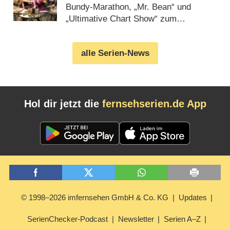
RTL Zwei und Co.
Bundy-Marathon, „Mr. Bean“ und
„Ultimative Chart Show“ zum
Jahreswechsel (
31.12.2019
)
alle Serien-News
Hol dir jetzt die
fernsehserien.de App
© 1998–2026 imfernsehen GmbH & Co. KG
Updates
SerienChecker-Podcast
Newsletter
Serien A–Z