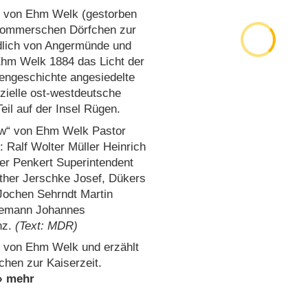
n von Ehm Welk (gestorben
rpommerschen Dörfchen zur
rdlich von Angermünde und
 Ehm Welk 1884 das Licht der
engeschichte angesiedelte
izielle ost-westdeutsche
il auf der Insel Rügen.
w“ von Ehm Welk Pastor
 Ralf Wolter Müller Heinrich
ner Penkert Superintendent
ther Jerschke Josef, Dükers
Jochen Sehrndt Martin
idemann Johannes
nz.
(Text: MDR)
n von Ehm Welk und erzählt
hen zur Kaiserzeit.