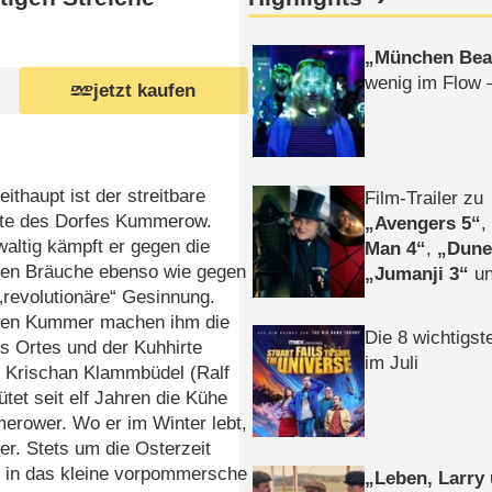
München Bea
wenig im Flow 
jetzt kaufen
eithaupt ist der streitbare
Film-Trailer zu
rte des Dorfes Kummerow.
Avengers 5
altig kämpft er gegen die
Man 4
,
Dune
hen Bräuche ebenso wie gegen
Jumanji 3
un
„revolutionäre“ Gesinnung.
Horror
Clayfa
en Kummer machen ihm die
Die 8 wichtigst
s Ortes und der Kuhhirte
im Juli
. Krischan Klammbüdel (Ralf
ütet seit elf Jahren die Kühe
erower. Wo er im Winter lebt,
er. Stets um die Osterzeit
 in das kleine vorpommersche
Leben, Larry