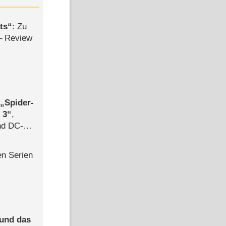
ts
: Zu
– Review
,
Spider-
 3
,
d DC-
ce
en Serien
 und das