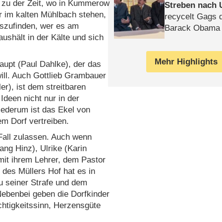
t zu der Zeit, wo in Kummerow
Streben nach 
r im kalten Mühlbach stehen,
recycelt Gags 
szufinden, wer es am
Barack Obama 
aushält in der Kälte und sich
Mehr Highlights
upt (Paul Dahlke), der das
ill. Auch Gottlieb Grambauer
er), ist dem streitbaren
Ideen nicht nur in der
wiederum ist das Ekel von
m Dorf vertreiben.
Fall zulassen. Auch wenn
ng Hinz), Ulrike (Karin
it ihrem Lehrer, dem Pastor
 des Müllers Hof hat es in
u seiner Strafe und dem
Nebenbei geben die Dorfkinder
htigkeitssinn, Herzensgüte