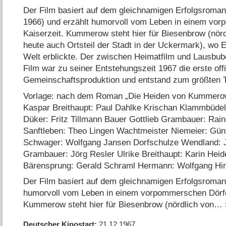
Der Film basiert auf dem gleichnamigen Erfolgsroma
1966) und erzählt humorvoll vom Leben in einem vo
Kaiserzeit. Kummerow steht hier für Biesenbrow (nö
heute auch Ortsteil der Stadt in der Uckermark), wo
Welt erblickte. Der zwischen Heimatfilm und Lausbub
Film war zu seiner Entstehungszeit 1967 die erste off
Gemeinschaftsproduktion und entstand zum größten Te
Vorlage: nach dem Roman „Die Heiden von Kummero
Kaspar Breithaupt: Paul Dahlke Krischan Klammbüdel:
Düker: Fritz Tillmann Bauer Gottlieb Grambauer: Rai
Sanftleben: Theo Lingen Wachtmeister Niemeier: Gün
Schwager: Wolfgang Jansen Dorfschulze Wendland: 
Grambauer: Jörg Resler Ulrike Breithaupt: Karin He
Bärensprung: Gerald Schraml Hermann: Wolfgang Hi
Der Film basiert auf dem gleichnamigen Erfolgsroma
humorvoll vom Leben in einem vorpommerschen Dörfc
Kummerow steht hier für Biesenbrow (nördlich von
Deutscher Kinostart
21.12.1967