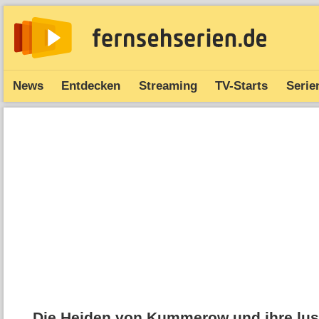
News
Entdecken
Streaming
TV-Starts
Serie
Die Heiden von Kummerow und ihre lust