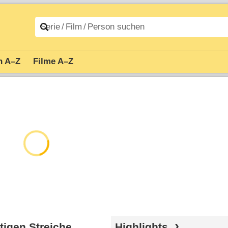
n A–Z
Filme A–Z
igen Streiche
Highlights