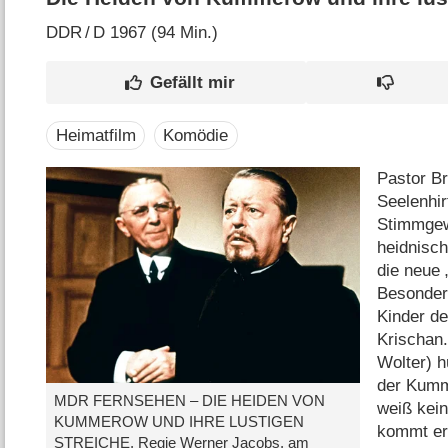
DDR
/
D
1967 (94 Min.)
Heimatfilm
Komödie
Pastor Br
Seelenhi
Stimmgew
heidnisc
die neue 
Besonder
Kinder de
Krischan
Wolter) h
der Kumm
MDR FERNSEHEN – DIE HEIDEN VON
weiß kein
KUMMEROW UND IHRE LUSTIGEN
kommt er
STREICHE, Regie Werner Jacobs, am