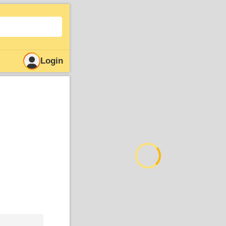
Login