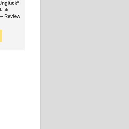
Unglück
dank
– Review