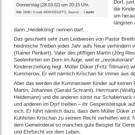
Dorf, jus
Donnerstag (28.03.02) um 20:15 Uhr.
die Kinde
Bild: DMB /​ Credit: MDR/​DEGETO, Source:
um herau
längsten 
dann „Heidekönig“ nennen darf.
Das geschieht sehr zum Leidwesen von Pastor Breitha
heidnische Treiben jedes Jahr aufs Neue verhindern w
(Rainer Penkert), Vater des pfiffigen Martin (Jörg Resl
Seelenhirten ein Dorn im Auge, weil er „revolutionäre“ 
Kindererziehung hegt. Müller Düker (Fritz Tillmann) 
Kummerow. Er will nämlich Krischan für immer aus de
Aber das werden die Kummerower Kinder auf keinen 
Martin, Johannes (Gerald Schraml), Herrmann (Wolfga
Heidemann) und die anderen sonst nur Schabernack m
und anderen im Dorf treiben – ihr Gespensterspuk auf
sich. Er führt nämlich dazu, dass dem Müller Düker z
Kuhhirten Krischan zu seinem Recht verholfen wird. 
dem Gemeinderat so manches gute Beispiel für Gerec
und Ehrfurcht vor dem Leben.