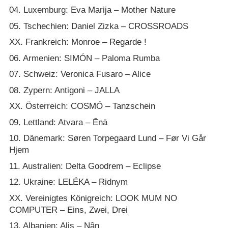
04. Luxemburg: Eva Marija – Mother Nature
05. Tschechien: Daniel Zizka – CROSSROADS
XX. Frankreich: Monroe – Regarde !
06. Armenien: SIMÓN – Paloma Rumba
07. Schweiz: Veronica Fusaro – Alice
08. Zypern: Antigoni – JALLA
XX. Österreich: COSMÓ – Tanzschein
09. Lettland: Atvara – Ēnā
10. Dänemark: Søren Torpegaard Lund – Før Vi Går
Hjem
11. Australien: Delta Goodrem – Eclipse
12. Ukraine: LELÉKA – Ridnym
XX. Vereinigtes Königreich: LOOK MUM NO
COMPUTER – Eins, Zwei, Drei
13. Albanien: Alis – Nân