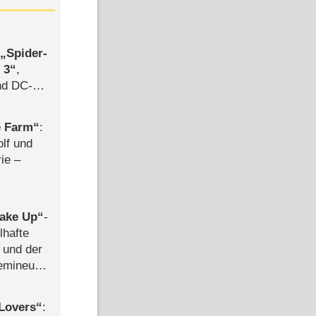
,
Spider-
 3
,
d DC-
ce
e Farm
:
olf und
rie –
ake Up
-
lhafte
 und der
semineuen
hen
-
Lovers
: