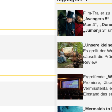
Film-Trailer zu
Avengers 5
Man 4
,
Dune
Jumanji 3
un
Horror
Clayfa
Unsere klein
Es grollt der W
säuselt die Prä
Review
Ergreifende
W
Premiere, rätse
Vermisstenfälle
Einstand des 
Tatort: Münc
Duos
Mermaids to 