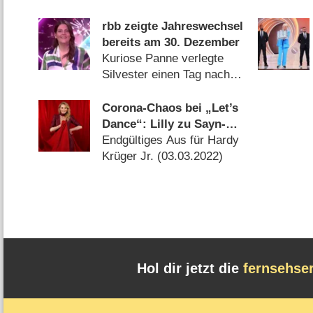
rbb zeigte Jahreswechsel
bereits am 30. Dezember
Kuriose Panne verlegte
Silvester einen Tag nach
vorne (
31.12.2022
)
Corona-Chaos bei „Let’s
Dance“: Lilly zu Sayn-
Wittgenstein kehrt
Endgültiges Aus für Hardy
zurück
Krüger Jr. (
03.03.2022
)
Hol dir jetzt die
fernsehse