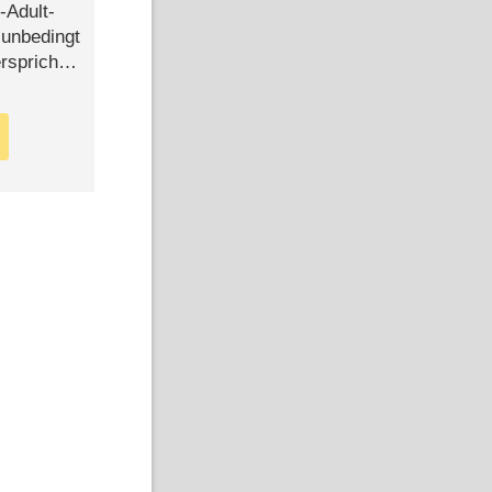
-Adult-
t unbedingt
rspricht –