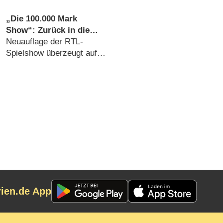
„Die 100.000 Mark
Show“: Zurück in die
90er mit heißem Draht,
Neuauflage der RTL-
Tresor und einer
Spielshow überzeugt auf
fantastischen Ulla Kock
ganzer Linie (
04.09.2022
)
am Brink – Review
rien.de App