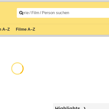
n A–Z
Filme A–Z
Highlights