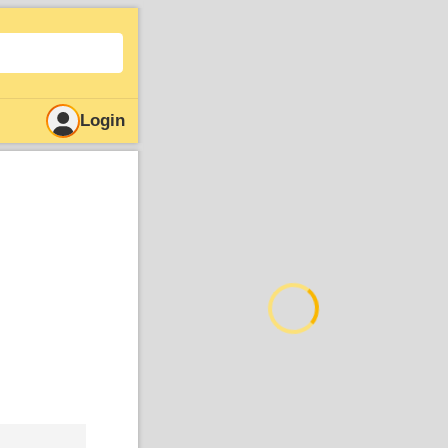
Login