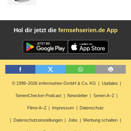
Hol dir jetzt die
fernsehserien.de App
© 1998–2026 imfernsehen GmbH & Co. KG
Updates
SerienChecker-Podcast
Newsletter
Serien A–Z
Filme A–Z
Impressum
Datenschutz
Datenschutzeinstellungen
Jobs
Werbung schalten