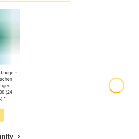
rbridge –
tschen
ungen
988 (24
)
nity