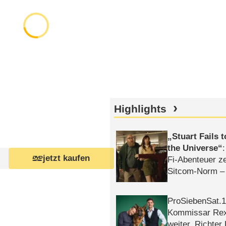
Highlights
Stuart Fails 
the Universe
jetzt kaufen
Fi-Abenteuer ze
Sitcom-Norm –
ProSiebenSat.1 
Kommissar Rex 
weiter, Richter