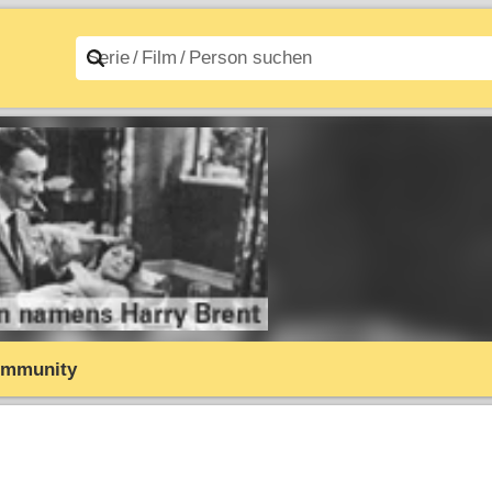
n A–Z
Filme A–Z
mmunity