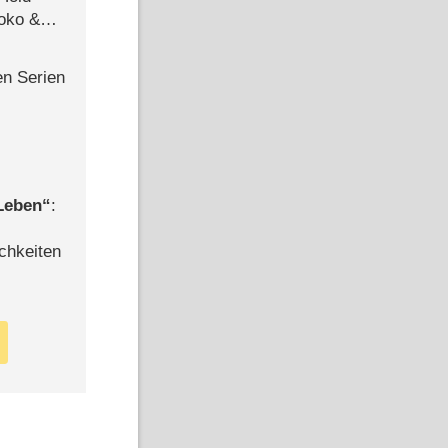
Joko &
Urlaub
en Serien
 Leben
:
chkeiten