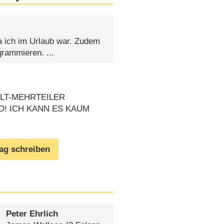
da ich im Urlaub war. Zudem
rammieren. ...
ULT-MEHRTEILER
D! ICH KANN ES KAUM
rag schreiben
Peter Ehrlich