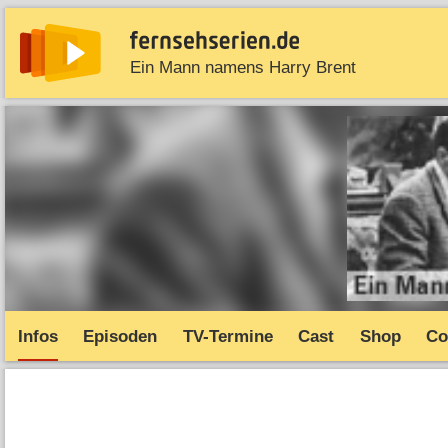
Ein Mann namens Harry Brent
News
Entdecken
Streaming
TV-Starts
Serie
Infos
Episoden
TV-Termine
Cast
Shop
Co