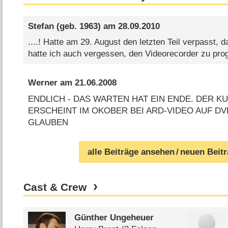
Stefan
(geb. 1963) am
28.09.2010
....! Hatte am 29. August den letzten Teil verpasst, 
hatte ich auch vergessen, den Videorecorder zu prog
Werner
am
21.06.2008
ENDLICH - DAS WARTEN HAT EIN ENDE. DER K
ERSCHEINT IM OKOBER BEI ARD-VIDEO AUF DV
GLAUBEN
alle Beiträge ansehen
/ neuen Beit
Cast & Crew
Günther Ungeheuer