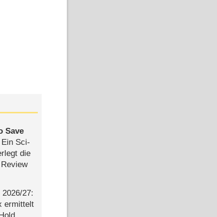
to Save
: Ein Sci-
rlegt die
 Review
2026/​27:
ermittelt
 Hold