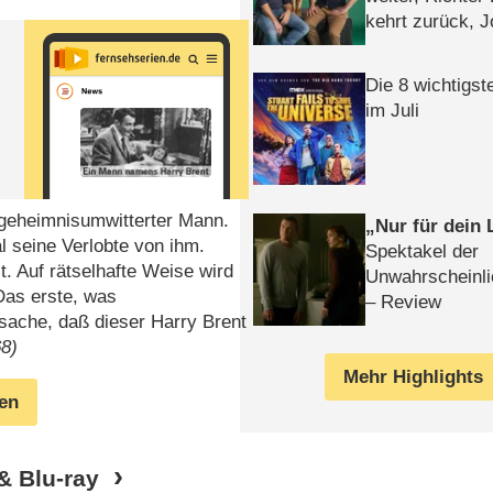
kehrt zurück, 
Klaas machen 
Die 8 wichtigst
im Juli
 geheimnisumwitterter Mann.
Nur für dein
l seine Verlobte von ihm.
Spektakel der
t. Auf rätselhafte Weise wird
Unwahrscheinli
Das erste, was
– Review
tsache, daß dieser Harry Brent
68)
Mehr Highlights
gen
& Blu-ray