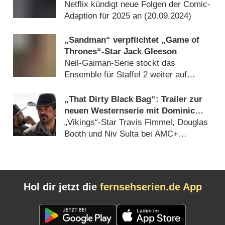
vereint
Netflix kündigt neue Folgen der Comic-
Adaption für 2025 an (
20.09.2024
)
„Sandman“ verpflichtet „Game of
Thrones“-Star Jack Gleeson
Neil-Gaiman-Serie stockt das
Ensemble für Staffel 2 weiter auf
(
03.07.2024
)
„That Dirty Black Bag“: Trailer zur
neuen Westernserie mit Dominic
Cooper („Preacher“)
„Vikings“-Star Travis Fimmel, Douglas
Booth und Niv Sulta bei AMC+
(
09.03.2022
)
Hol dir jetzt die
fernsehserien.de App