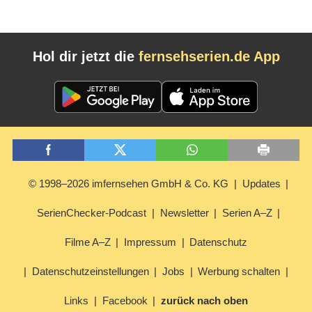
Hol dir jetzt die
fernsehserien.de App
© 1998–2026 imfernsehen GmbH & Co. KG
Updates
SerienChecker-Podcast
Newsletter
Serien A–Z
Filme A–Z
Impressum
Datenschutz
Datenschutzeinstellungen
Jobs
Werbung schalten
Links
Facebook
zurück nach oben