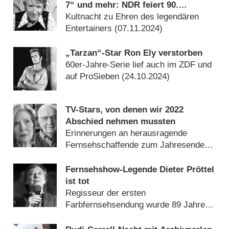
7“ und mehr: NDR feiert 90.
Geburtstag von Rudi Carrell
Kultnacht zu Ehren des legendären
Entertainers (
07.11.2024
)
„Tarzan“-Star Ron Ely verstorben
60er-Jahre-Serie lief auch im ZDF und
auf ProSieben (
24.10.2024
)
TV-Stars, von denen wir 2022
Abschied nehmen mussten
Erinnerungen an herausragende
Fernsehschaffende zum Jahresende
(
31.12.2022
)
Fernsehshow-Legende Dieter Pröttel
ist tot
Regisseur der ersten
Farbfernsehsendung wurde 89 Jahre
alt (
28.12.2022
)