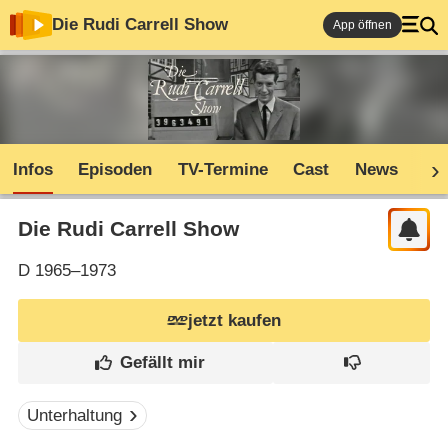
Die Rudi Carrell Show
App öffnen
Infos
Episoden
TV-Termine
Cast
News
Sh
Die Rudi Carrell Show
D
1965–1973
jetzt kaufen
Unterhaltung