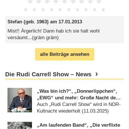
Stefan
(geb. 1963) am
17.01.2013
Mist!! Ärgerlich! Dann hab ich sie halt wohl
versäumt...(gräm gräm)
alle Beiträge ansehen
Die Rudi Carrell Show – News
„Was bin ich?“, „Donnerlippchen“,
„EWG“ und mehr: Große Nacht der
Showklassiker
Auch „Rudi Carrell Show“ wird in NDR-
Kultnacht wiederholt (
11.03.2025
)
„Am laufenden Band“, „Die verflixte