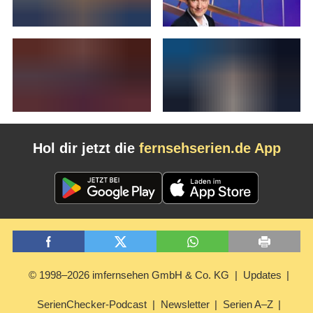
Hol dir jetzt die
fernsehserien.de App
© 1998–2026 imfernsehen GmbH & Co. KG
Updates
SerienChecker-Podcast
Newsletter
Serien A–Z