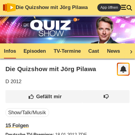
Die Quizshow mit Jörg Pilawa
App öffnen
Infos
Episoden
TV-Termine
Cast
News
Co
Die Quizshow mit Jörg Pilawa
D
2012
Show/Talk/Musik
15
Folgen
Deutsche TV-Premiere
18.01.2012
ZDF