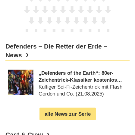
Defenders – Die Retter der Erde –
News
„Defenders of the Earth“: 80er-
Zeichentrick-Klassiker kostenlos
zum Streamen verfügbar
Kultiger Sci-Fi-Zeichentrick mit Flash
Gordon und Co. (
21.08.2025
)
alle News zur Serie
Cast & Crew