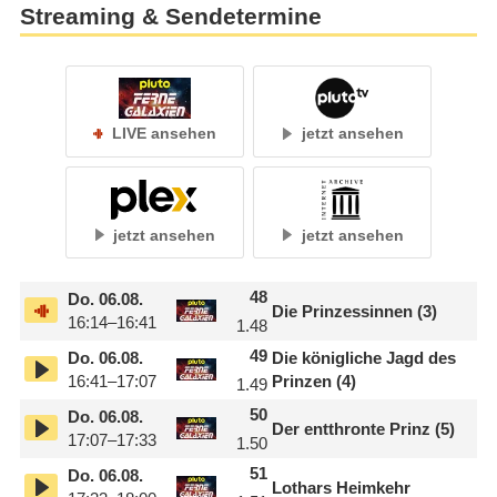
Streaming & Sendetermine
LIVE ansehen
jetzt ansehen
jetzt ansehen
jetzt ansehen
48
Do.
06.08.
Die Prinzessinnen (3)
16:14–16:41
1.48
49
Do.
06.08.
Die königliche Jagd des
16:41–17:07
Prinzen (4)
1.49
50
Do.
06.08.
Der entthronte Prinz (5)
17:07–17:33
1.50
51
Do.
06.08.
Lothars Heimkehr