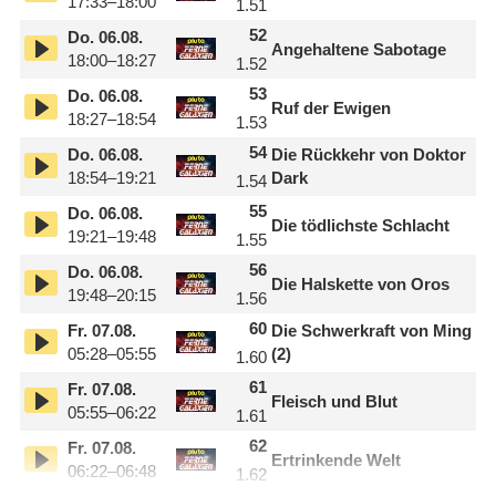
17:33–18:00
1.51
52
Do.
06.08.
Angehaltene Sabotage
18:00–18:27
1.52
53
Do.
06.08.
Ruf der Ewigen
18:27–18:54
1.53
54
Do.
06.08.
Die Rückkehr von Doktor
18:54–19:21
Dark
1.54
55
Do.
06.08.
Die tödlichste Schlacht
19:21–19:48
1.55
56
Do.
06.08.
Die Halskette von Oros
19:48–20:15
1.56
60
Fr.
07.08.
Die Schwerkraft von Ming
05:28–05:55
(2)
1.60
61
Fr.
07.08.
Fleisch und Blut
05:55–06:22
1.61
62
Fr.
07.08.
Ertrinkende Welt
06:22–06:48
1.62