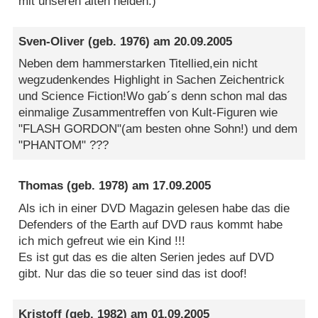
mit unseren alten helden:)
Sven-Oliver
(geb. 1976) am
20.09.2005
Neben dem hammerstarken Titellied,ein nicht
wegzudenkendes Highlight in Sachen Zeichentrick
und Science Fiction!Wo gab´s denn schon mal das
einmalige Zusammentreffen von Kult-Figuren wie
"FLASH GORDON"(am besten ohne Sohn!) und dem
"PHANTOM" ???
Thomas
(geb. 1978) am
17.09.2005
Als ich in einer DVD Magazin gelesen habe das die
Defenders of the Earth auf DVD raus kommt habe
ich mich gefreut wie ein Kind !!!
Es ist gut das es die alten Serien jedes auf DVD
gibt. Nur das die so teuer sind das ist doof!
Kristoff
(geb. 1982) am
01.09.2005