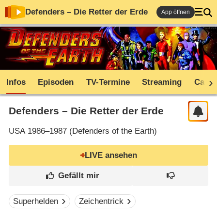
Defenders – Die Retter der Erde
App öffnen
Infos
Episoden
TV-Termine
Streaming
Cast
Defenders – Die Retter der Erde
USA
1986–1987 (
Defenders of the Earth
)
LIVE ansehen
Superhelden
Zeichentrick