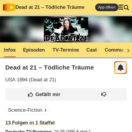
Dead at 21 – Tödliche Träume
App öffnen
Infos
Episoden
TV-Termine
Cast
Community
Dead at 21 – Tödliche Träume
USA
1994 (
Dead at 21
)
Science-Fiction
13
Folgen in
1
Staffel
Deutsche TV-Premiere
16.09.1995
Kabel 1