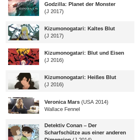
Godzilla: Planet der Monster
(
J
2017)
Kizumonogatari: Kaltes Blut
(
J
2017)
Kizumonogatari: Blut und Eisen
(
J
2016)
Kizumonogatari: Heißes Blut
(
J
2016)
Veronica Mars
(
USA
2014)
Wallace Fennel
Detektiv Conan – Der
Scharfschütze aus einer anderen
Dimension
(
J
2014)