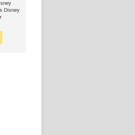
isney
ls Disney
r