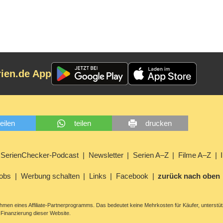
rien.de App
teilen
teilen
drucken
SerienChecker-Podcast
Newsletter
Serien A–Z
Filme A–Z
obs
Werbung schalten
Links
Facebook
zurück nach oben
men eines Affiliate-Partnerprogramms. Das bedeutet keine Mehrkosten für Käufer, unterstüt
Finanzierung dieser Website.