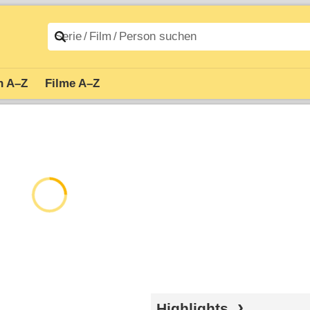
n A–Z
Filme A–Z
Highlights