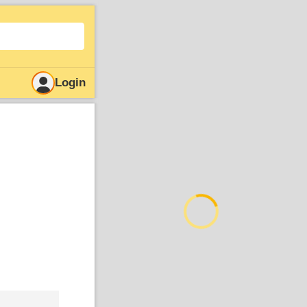
Login