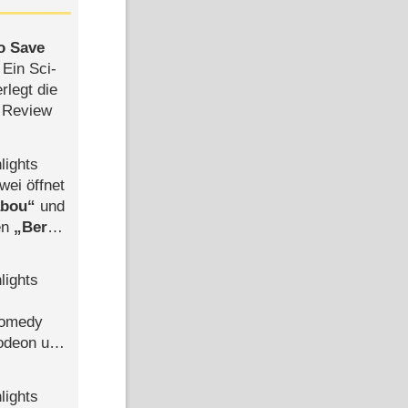
to Save
: Ein Sci-
rlegt die
 Review
lights
wei öffnet
abou
und
len
Berlin
-Ableger
lights
Comedy
lodeon und
lights