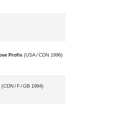
ose Profis
(
USA
/
CDN
1996)
e
(
CDN
/
F
/
GB
1994)