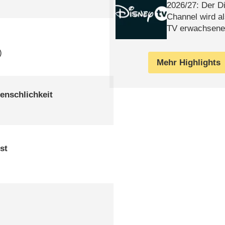
2026/​27: Der D
Channel wird a
TV erwachsene
)
Mehr Highlights
enschlichkeit
st