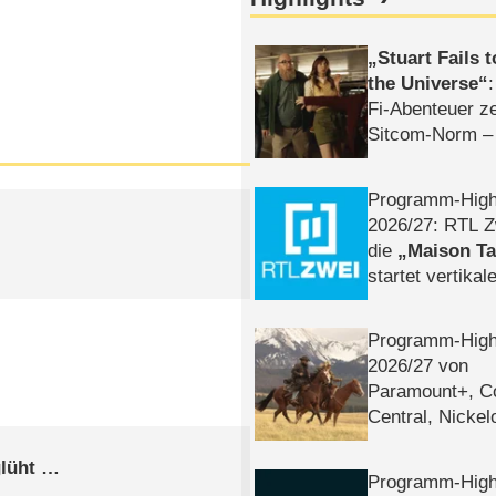
Stuart Fails 
the Universe
Fi-Abenteuer ze
Sitcom-Norm –
Programm-High
2026/​27: RTL Z
die
Maison T
startet vertika
– Tag & Nacht
Programm-High
2026/​27 von
Paramount+, 
Central, Nicke
WELT
glüht …
Programm-High