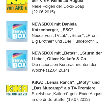
der KiKA-Reihe ab August
Neue Folgen der Doku-Soap
(
22.06.2015
)
NEWSBOX mit Daniela
Katzenberger, „ESC“,
„Ausgerechnet Alaska“ und Co.
Neues von „TVLab“, „Bitten“, „Promi
Big Brother“ und „Der Hundeprofi“
(
09.08.2014
)
NEWSBOX mit „Betas“, „Sturm der
Liebe“, Oliver Kalkofe & Co.
Die nationalen Kurznachrichten der
Woche (
12.04.2014
)
KiKA: „Lenas Ranch“, „Mofy“ und
„Das Mutcamp“ als TV-Premiere
Spielshow „Kailerei“ geht Ende August
in die dritte Staffel (
19.07.2013
)