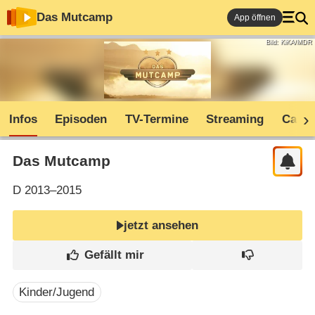
Das Mutcamp
App öffnen
Bild: KiKA/MDR
Infos
Episoden
TV-Termine
Streaming
Cast
Das Mutcamp
D
2013–2015
jetzt ansehen
Kinder/Jugend