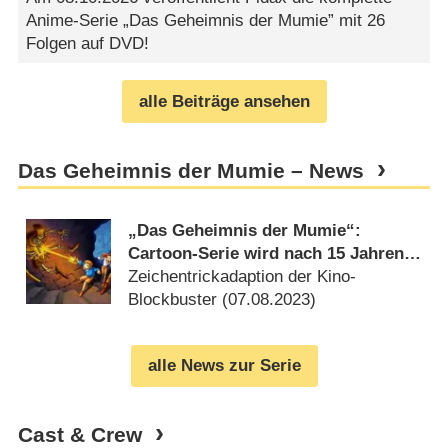
Anime-Serie „Das Geheimnis der Mumie” mit 26
Folgen auf DVD!
alle Beiträge ansehen
Das Geheimnis der Mumie – News
„Das Geheimnis der Mumie“:
Cartoon-Serie wird nach 15 Jahren
wieder ausgegraben
Zeichentrickadaption der Kino-
Blockbuster (
07.08.2023
)
alle News zur Serie
Cast & Crew