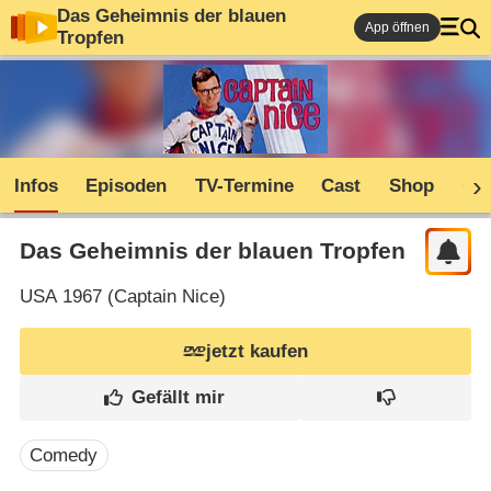
Das Geheimnis der blauen
App öffnen
Tropfen
Infos
Episoden
TV-Termine
Cast
Shop
Co
Das Geheimnis der blauen Tropfen
USA
1967 (
Captain Nice
)
jetzt kaufen
Comedy