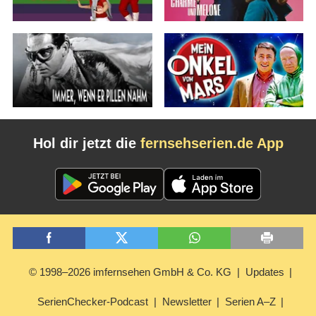
Hol dir jetzt die
fernsehserien.de App
© 1998–2026 imfernsehen GmbH & Co. KG
Updates
SerienChecker-Podcast
Newsletter
Serien A–Z